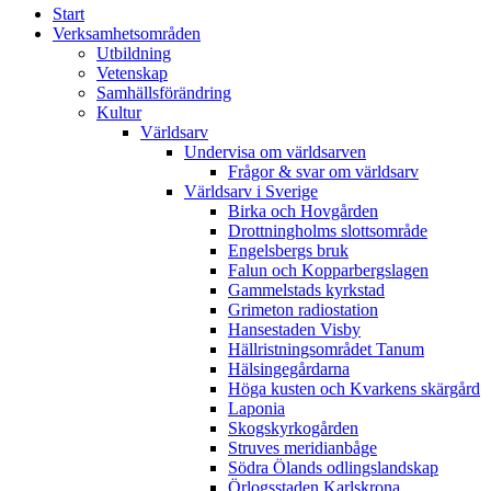
Start
Verksamhetsområden
Utbildning
Vetenskap
Samhällsförändring
Kultur
Världsarv
Undervisa om världsarven
Frågor & svar om världsarv
Världsarv i Sverige
Birka och Hovgården
Drottningholms slottsområde
Engelsbergs bruk
Falun och Kopparbergslagen
Gammelstads kyrkstad
Grimeton radiostation
Hansestaden Visby
Hällristningsområdet Tanum
Hälsingegårdarna
Höga kusten och Kvarkens skärgård
Laponia
Skogskyrkogården
Struves meridianbåge
Södra Ölands odlingslandskap
Örlogsstaden Karlskrona