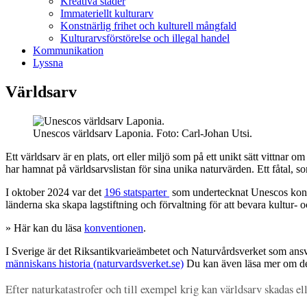
Kreativa städer
Immateriellt kulturarv
Konstnärlig frihet och kulturell mångfald
Kulturarvsförstörelse och illegal handel
Kommunikation
Lyssna
Världsarv
Unescos världsarv Laponia. Foto: Carl-Johan Utsi.
Ett världsarv är en plats, ort eller miljö som på ett unikt sätt vittnar
har hamnat på världsarvslistan för sina unika naturvärden. Ett fåtal, 
I oktober 2024 var det
196 statsparter
som undertecknat Unescos konve
länderna ska skapa lagstiftning och förvaltning för att bevara kultur- 
» Här kan du läsa
konventionen
.
I Sverige är det Riksantikvarieämbetet och Naturvårdsverket som ansv
människans historia (naturvardsverket.se)
Du kan även läsa mer om de
Efter naturkatastrofer och till exempel krig kan världsarv skadas ell