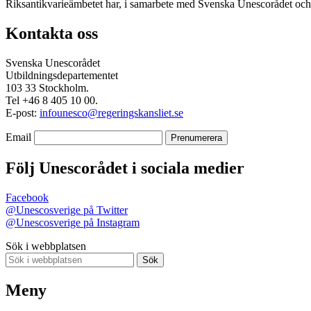
Riksantikvarieämbetet har, i samarbete med Svenska Unescorådet och
Kontakta oss
Svenska Unescorådet
Utbildningsdepartementet
103 33 Stockholm.
Tel +46 8 405 10 00.
E-post:
infounesco@regeringskansliet.se
Email
Följ Unescorådet i sociala medier
Facebook
@Unescosverige på Twitter
@Unescosverige på Instagram
Sök i webbplatsen
Sök
Meny