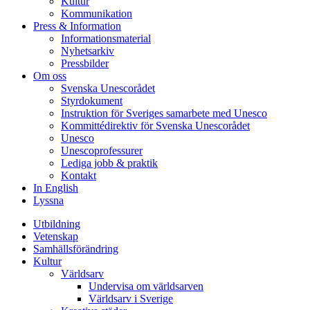
Kultur
Kommunikation
Press & Information
Informationsmaterial
Nyhetsarkiv
Pressbilder
Om oss
Svenska Unescorådet
Styrdokument
Instruktion för Sveriges samarbete med Unesco
Kommittédirektiv för Svenska Unescorådet
Unesco
Unescoprofessurer
Lediga jobb & praktik
Kontakt
In English
Lyssna
Utbildning
Vetenskap
Samhällsförändring
Kultur
Världsarv
Undervisa om världsarven
Världsarv i Sverige