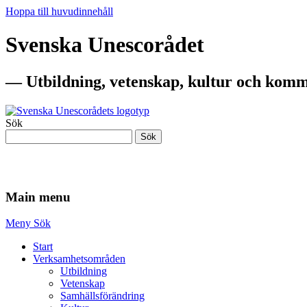
Hoppa till huvudinnehåll
Svenska Unescorådet
— Utbildning, vetenskap, kultur och komm
Sök
Sök
— Utbildning, vetenskap, kultur och komm
Main menu
Meny
Sök
Start
Verksamhetsområden
Utbildning
Vetenskap
Samhällsförändring