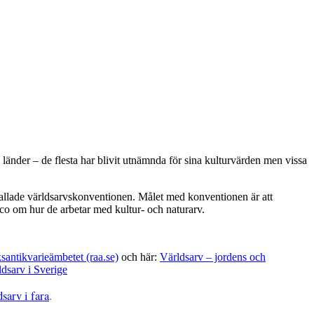
8 länder – de flesta har blivit utnämnda för sina kulturvärden men vissa
allade världsarvskonventionen. Målet med konventionen är att
esco om hur de arbetar med kultur- och naturarv.
ksantikvarieämbetet (raa.se)
och här:
Världsarv – jordens och
dsarv i Sverige
dsarv i fara
.