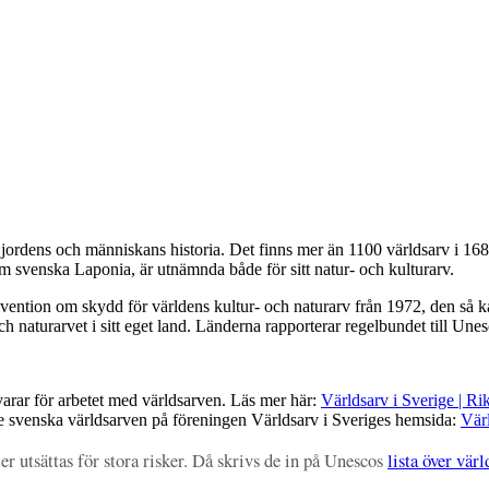
 om jordens och människans historia. Det finns mer än 1100 världsarv i 16
som svenska Laponia, är utnämnda både för sitt natur- och kulturarv.
ntion om skydd för världens kultur- och naturarv från 1972, den så k
och naturarvet i sitt eget land. Länderna rapporterar regelbundet till Un
arar för arbetet med världsarven. Läs mer här:
Världsarv i Sverige | Ri
 svenska världsarven på föreningen Världsarv i Sveriges hemsida:
Värl
er utsättas för stora risker. Då skrivs de in på Unescos
lista över värl