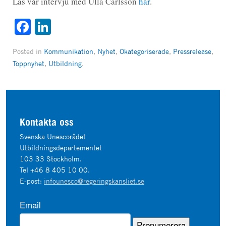
Läs vår intervju med Ulla Carlsson
här
.
Facebook
LinkedIn
Posted in
Kommunikation
,
Nyhet
,
Okategoriserade
,
Pressrelease
,
Toppnyhet
,
Utbildning
.
Kontakta oss
Svenska Unescorådet
Utbildningsdepartementet
103 33 Stockholm.
Tel +46 8 405 10 00.
E-post:
infounesco@regeringskansliet.se
Email