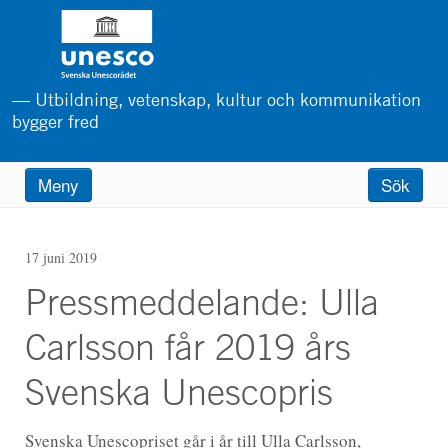
Hoppa
till
huvudinnehåll
— Utbildning, vetenskap, kultur och kommunikation
bygger fred
Main
Meny
Sök
menu
17 juni 2019
Pressmeddelande: Ulla
Carlsson får 2019 års
Svenska Unescopris
Svenska Unescopriset går i år till Ulla Carlsson,