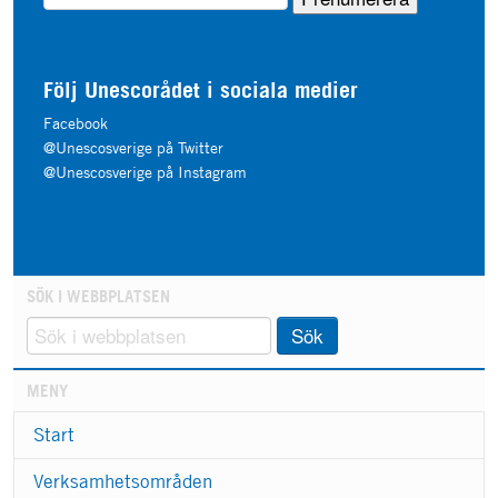
Följ Unescorådet i sociala medier
Facebook
@Unescosverige på Twitter
@Unescosverige på Instagram
SÖK I WEBBPLATSEN
Sök
MENY
Start
Verksamhetsområden