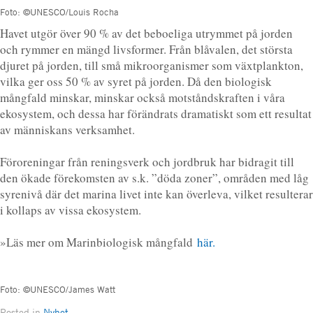
Foto: ©UNESCO/Louis Rocha
Havet utgör över 90 % av det beboeliga utrymmet på jorden
och rymmer en mängd livsformer. Från blåvalen, det största
djuret på jorden, till små mikroorganismer som växtplankton,
vilka ger oss 50 % av syret på jorden. Då den biologisk
mångfald minskar, minskar också motståndskraften i våra
ekosystem, och dessa har förändrats dramatiskt som ett resultat
av människans verksamhet.
Föroreningar från reningsverk och jordbruk har bidragit till
den ökade förekomsten av s.k. ”döda zoner”, områden med låg
syrenivå där det marina livet inte kan överleva, vilket resulterar
i kollaps av vissa ekosystem.
»Läs mer om Marinbiologisk mångfald
här.
Foto: ©UNESCO/James Watt
Posted in
Nyhet
.