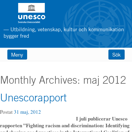
Hoppa
till
huvudinnehåll
— Utbildning, vetenskap, kultur och kommunikation
bygger fred
Main
Meny
Sök
menu
Monthly Archives:
maj 2012
Unescorapport
Postat
31 maj, 2012
I juli publicerar Unesco
rapporten ”Fighting racism and discrimination: Identifying