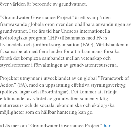
över världen är beroende av grundvattnet.
”Groundwater Governance Project” är ett svar på den
framväxande globala oron över den ohållbara användningen av
grundvattnet. I tre års tid har Unescos internationella
hydrologiska program (IHP) tillsammans med FN: s
livsmedels-och jordbruksorganisation (FAO), Världsbanken m
fl. samarbetat med flera länder för att tillsammans försöka
förstå det komplexa sambandet mellan vetenskap och
styrelseformer i förvaltningen av grundvattenresurserna.
Projektet utmynnar i utvecklandet av en global ”Framework of
Action” (FA), med en uppsättning effektiva styrningsverktyg
(policys, lagar och förordningar). Det kommer att främja
erkännandet av värdet av grundvatten som en viktig
naturresurs och de sociala, ekonomiska och ekologiska
möjligheter som en hållbar hantering kan ge.
»Läs mer om ”Groundwater Governance Project”
här.