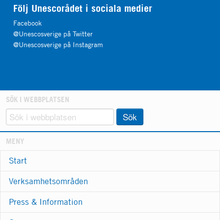
Följ Unescorådet i sociala medier
Facebook
@Unescosverige på Twitter
@Unescosverige på Instagram
SÖK I WEBBPLATSEN
Sök
MENY
Start
Verksamhetsområden
Press & Information