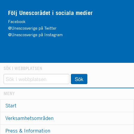
Följ Unescorådet i sociala medier
Facebook
@Unescosverige på Twitter
@Unescosverige på Instagram
SÖK I WEBBPLATSEN
Sök
MENY
Start
Verksamhetsområden
Press & Information