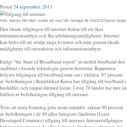
Postat
24 september, 2013
Foto: Mariko från Mali mottar ett mejl från Senegal © UNESCO/Daniel Serge
Den ökade tillgången till internet bidrar till ett ökat
informationsutbyte och fler utbildningsmöjligheter. Internet
kan bidra till att stödja unga kvinnor och män genom ökade
möjligheter till interaktion och informationsutbyte.
Enligt “the State of Broadband report” är mobilt bredband den
snabbast växande teknologin genom historien. Rapporten
belyser tillgången till bredband runt om i världen. 97 procent
av befolkningen i Republiken Korea har tillgång till bredband i
hushållet, och toppar därmed listan. I över 70 länder har mer än
hälften av befolkningen tillgång till internet.
Trots att stora framsteg görs inom området, saknar 90 procent
av befolkningen i de 49 allra fattigaste länderna (Least
Developed Countries) tillgång till internet. Internettillgången
behöver prioriteras i de allra fattigaste länderna, eftersom det