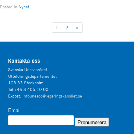
Posted in
Nyhet
.
1
2
»
Kontakta oss
Svenska Unescorådet
Utbildningsdepartementet
103 33 Stockholm.
Tel +46 8 405 10 00.
E-post:
infounesco@regeringskansliet.se
Email