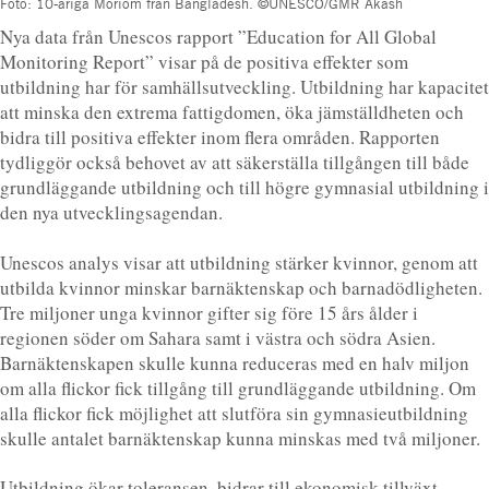
Foto: 10-åriga Moriom från Bangladesh. ©UNESCO/GMR Akash
Nya data från Unescos rapport ”Education for All Global
Monitoring Report” visar på de positiva effekter som
utbildning har för samhällsutveckling. Utbildning har kapacitet
att minska den extrema fattigdomen, öka jämställdheten och
bidra till positiva effekter inom flera områden. Rapporten
tydliggör också behovet av att säkerställa tillgången till både
grundläggande utbildning och till högre gymnasial utbildning i
den nya utvecklingsagendan.
Unescos analys visar att utbildning stärker kvinnor, genom att
utbilda kvinnor minskar barnäktenskap och barnadödligheten.
Tre miljoner unga kvinnor gifter sig före 15 års ålder i
regionen söder om Sahara samt i västra och södra Asien.
Barnäktenskapen skulle kunna reduceras med en halv miljon
om alla flickor fick tillgång till grundläggande utbildning. Om
alla flickor fick möjlighet att slutföra sin gymnasieutbildning
skulle antalet barnäktenskap kunna minskas med två miljoner.
Utbildning ökar toleransen, bidrar till ekonomisk tillväxt,