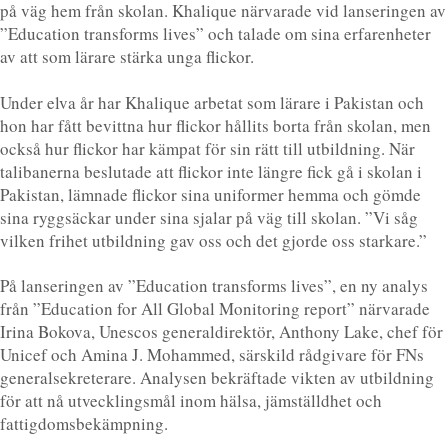
på väg hem från skolan. Khalique närvarade vid lanseringen av
”Education transforms lives” och talade om sina erfarenheter
av att som lärare stärka unga flickor.
Under elva år har Khalique arbetat som lärare i Pakistan och
hon har fått bevittna hur flickor hållits borta från skolan, men
också hur flickor har kämpat för sin rätt till utbildning. När
talibanerna beslutade att flickor inte längre fick gå i skolan i
Pakistan, lämnade flickor sina uniformer hemma och gömde
sina ryggsäckar under sina sjalar på väg till skolan. ”Vi såg
vilken frihet utbildning gav oss och det gjorde oss starkare.”
På lanseringen av ”Education transforms lives”, en ny analys
från ”Education for All Global Monitoring report” närvarade
Irina Bokova, Unescos generaldirektör, Anthony Lake, chef för
Unicef och Amina J. Mohammed, särskild rådgivare för FNs
generalsekreterare. Analysen bekräftade vikten av utbildning
för att nå utvecklingsmål inom hälsa, jämställdhet och
fattigdomsbekämpning.