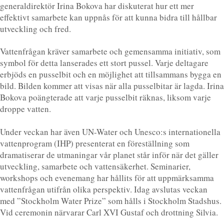
generaldirektör Irina Bokova har diskuterat hur ett mer
effektivt samarbete kan uppnås för att kunna bidra till hållbar
utveckling och fred.
Vattenfrågan kräver samarbete och gemensamma initiativ, som
symbol för detta lanserades ett stort pussel. Varje deltagare
erbjöds en pusselbit och en möjlighet att tillsammans bygga en
bild. Bilden kommer att visas när alla pusselbitar är lagda. Irina
Bokova poängterade att varje pusselbit räknas, liksom varje
droppe vatten.
Under veckan har även UN-Water och Unesco:s internationella
vattenprogram (IHP) presenterat en föreställning som
dramatiserar de utmaningar vår planet står inför när det gäller
utveckling, samarbete och vattensäkerhet. Seminarier,
workshops och evenemang har hållits för att uppmärksamma
vattenfrågan utifrån olika perspektiv. Idag avslutas veckan
med ”Stockholm Water Prize” som hålls i Stockholm Stadshus.
Vid ceremonin närvarar Carl XVI Gustaf och drottning Silvia.