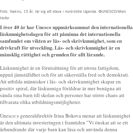
Foto: Nakiru, 15 år, lär sig att stava i nord-östra Uganda. ©UNESCO/Marc
Hofer
I över 40 år har Unesco uppmärksammat den internationella
läskunnighetsdagen för att påminna det internationella
samfundet om vikten av läs- och skrivkunnighet, som en
drivkraft för utveckling. Läs- och skrivkunnighet är en
mänsklig rättighet och grunden för allt lärande.
Läskunnighet är en förutsättning för att utrota fattigdom,
uppnå jämställdhet och för att säkerställa fred och demokrati.
Att utbilda människor i läs- och skrivkunnighet skapar en
positiv spiral, där läskunniga föräldrar är mer benägna att
sända sina barn till skolan och personer har större chans att
tillvarata olika utbildningsmöjligheter.
Unesco:s generaldirektör Irina Bokova menar att läskunnighet
är den ultimata investeringen i framtiden ”Vi önskar att se ett
århundrande där varje barn kan läsa och använda denna