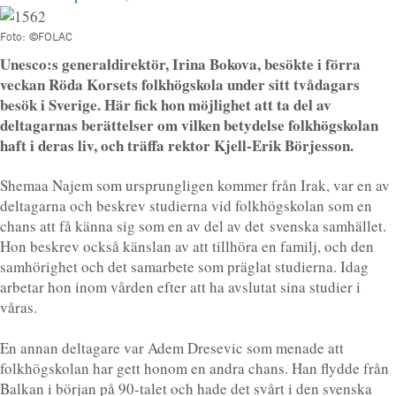
Foto: ©FOLAC
Unesco:s generaldirektör, Irina Bokova, besökte i förra
veckan Röda Korsets folkhögskola under sitt tvådagars
besök i Sverige. Här fick hon möjlighet att ta del av
deltagarnas berättelser om vilken betydelse folkhögskolan
haft i deras liv, och träffa rektor Kjell-Erik Börjesson.
Shemaa Najem som ursprungligen kommer från Irak, var en av
deltagarna och beskrev studierna vid folkhögskolan som en
chans att få känna sig som en av del av det svenska samhället.
Hon beskrev också känslan av att tillhöra en familj, och den
samhörighet och det samarbete som präglat studierna. Idag
arbetar hon inom vården efter att ha avslutat sina studier i
våras.
En annan deltagare var Adem Dresevic som menade att
folkhögskolan har gett honom en andra chans. Han flydde från
Balkan i början på 90-talet och hade det svårt i den svenska