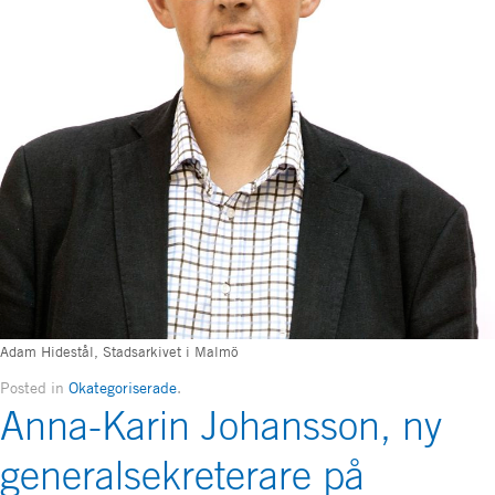
Adam Hidestål, Stadsarkivet i Malmö
Posted in
Okategoriserade
.
Anna-Karin Johansson, ny
generalsekreterare på