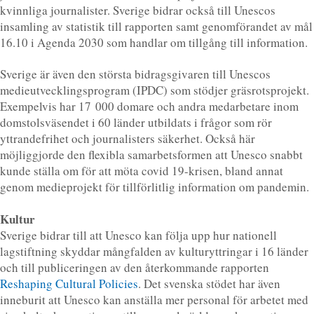
kvinnliga journalister. Sverige bidrar också till Unescos
insamling av statistik till rapporten samt genomförandet av mål
16.10 i Agenda 2030 som handlar om tillgång till information.
Sverige är även den största bidragsgivaren till Unescos
medieutvecklingsprogram (IPDC) som stödjer gräsrotsprojekt.
Exempelvis har 17 000 domare och andra medarbetare inom
domstolsväsendet i 60 länder utbildats i frågor som rör
yttrandefrihet och journalisters säkerhet. Också här
möjliggjorde den flexibla samarbetsformen att Unesco snabbt
kunde ställa om för att möta covid 19-krisen, bland annat
genom medieprojekt för tillförlitlig information om pandemin.
Kultur
Sverige bidrar till att Unesco kan följa upp hur nationell
lagstiftning skyddar mångfalden av kulturyttringar i 16 länder
och till publiceringen av den återkommande rapporten
Reshaping Cultural Policies
. Det svenska stödet har även
inneburit att Unesco kan anställa mer personal för arbetet med