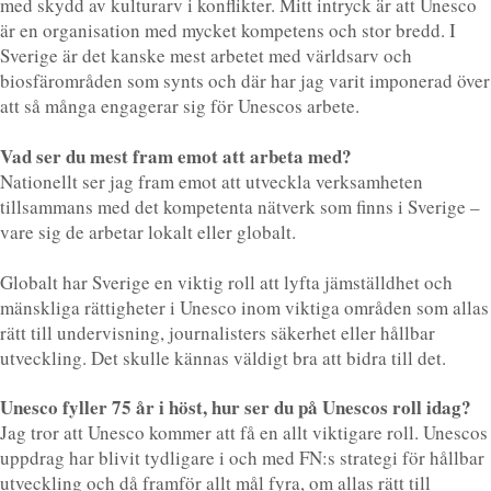
med skydd av kulturarv i konflikter. Mitt intryck är att Unesco
är en organisation med mycket kompetens och stor bredd. I
Sverige är det kanske mest arbetet med världsarv och
biosfärområden som synts och där har jag varit imponerad över
att så många engagerar sig för Unescos arbete.
Vad ser du mest fram emot att arbeta med?
Nationellt ser jag fram emot att utveckla verksamheten
tillsammans med det kompetenta nätverk som finns i Sverige –
vare sig de arbetar lokalt eller globalt.
Globalt har Sverige en viktig roll att lyfta jämställdhet och
mänskliga rättigheter i Unesco inom viktiga områden som allas
rätt till undervisning, journalisters säkerhet eller hållbar
utveckling. Det skulle kännas väldigt bra att bidra till det.
Unesco fyller 75 år i höst, hur ser du på Unescos roll idag?
Jag tror att Unesco kommer att få en allt viktigare roll. Unescos
uppdrag har blivit tydligare i och med FN:s strategi för hållbar
utveckling och då framför allt mål fyra, om allas rätt till