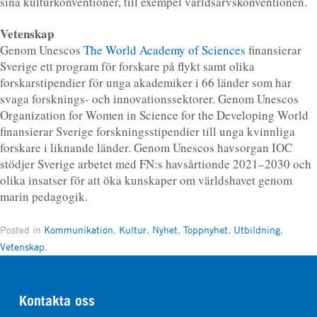
sina kulturkonventioner, till exempel världsarvskonventionen.
Vetenskap
Genom Unescos
The World Academy of Sciences
finansierar
Sverige ett program för forskare på flykt samt olika
forskarstipendier för unga akademiker i 66 länder som har
svaga forsknings- och innovationssektorer. Genom Unescos
Organization for Women in Science for the Developing World
finansierar Sverige forskningsstipendier till unga kvinnliga
forskare i liknande länder. Genom Unescos havsorgan IOC
stödjer Sverige arbetet med FN:s havsårtionde 2021–2030 och
olika insatser för att öka kunskaper om världshavet genom
marin pedagogik.
Posted in
Kommunikation
,
Kultur
,
Nyhet
,
Toppnyhet
,
Utbildning
,
Vetenskap
.
Kontakta oss