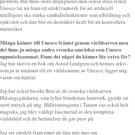
problem. Här finns stora möjligheter men också stora risker.
Unesco tar nu fram ett etiskt ramverk för att artificiell
intelligens ska stärka samhällsfunktioner som utbildning och
sjukvård och inte blir en destruktiv kraft för att kontrollera
människor.
Många känner till Unesco främst genom världsarven men
det finns ju många andra svenska områden som Unesco
uppmärksammat. Finns det något du känner lite extra för?
Jag har skrivit en bok om Astrid Lindgren och hennes arkiv,
som ju är utnämnt till ett världsminne av Unesco, ligger mig
varmt om hjärtat.
Jag har också besökt flera av de svenska världsarven.
Hälsingegårdarna, som lyfter böndernas hantverk, gjorde ett
stort intryck på mig. Hällristningarna i Tanum var också helt
magiska, jag blev väldigt fascinerad av den komplexa
världsbild och de berättelser de gav prov på.
Jag ser särskilt fram emot att lära mig mer om