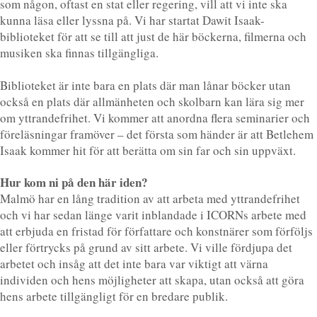
som någon, oftast en stat eller regering, vill att vi inte ska
kunna läsa eller lyssna på. Vi har startat Dawit Isaak-
biblioteket för att se till att just de här böckerna, filmerna och
musiken ska finnas tillgängliga.
Biblioteket är inte bara en plats där man lånar böcker utan
också en plats där allmänheten och skolbarn kan lära sig mer
om yttrandefrihet. Vi kommer att anordna flera seminarier och
föreläsningar framöver – det första som händer är att Betlehem
Isaak kommer hit för att berätta om sin far och sin uppväxt.
Hur kom ni på den här iden?
Malmö har en lång tradition av att arbeta med yttrandefrihet
och vi har sedan länge varit inblandade i ICORNs arbete med
att erbjuda en fristad för författare och konstnärer som förföljs
eller förtrycks på grund av sitt arbete. Vi ville fördjupa det
arbetet och insåg att det inte bara var viktigt att värna
individen och hens möjligheter att skapa, utan också att göra
hens arbete tillgängligt för en bredare publik.