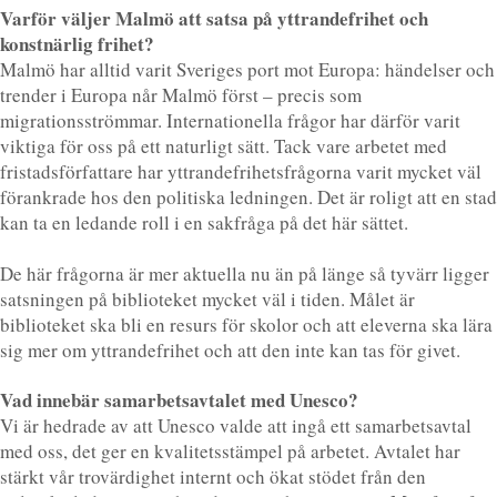
Varför väljer Malmö att satsa på yttrandefrihet och
konstnärlig frihet?
Malmö har alltid varit Sveriges port mot Europa: händelser och
trender i Europa når Malmö först – precis som
migrationsströmmar. Internationella frågor har därför varit
viktiga för oss på ett naturligt sätt. Tack vare arbetet med
fristadsförfattare har yttrandefrihetsfrågorna varit mycket väl
förankrade hos den politiska ledningen. Det är roligt att en stad
kan ta en ledande roll i en sakfråga på det här sättet.
De här frågorna är mer aktuella nu än på länge så tyvärr ligger
satsningen på biblioteket mycket väl i tiden. Målet är
biblioteket ska bli en resurs för skolor och att eleverna ska lära
sig mer om yttrandefrihet och att den inte kan tas för givet.
Vad innebär samarbetsavtalet med Unesco?
Vi är hedrade av att Unesco valde att ingå ett samarbetsavtal
med oss, det ger en kvalitetsstämpel på arbetet. Avtalet har
stärkt vår trovärdighet internt och ökat stödet från den