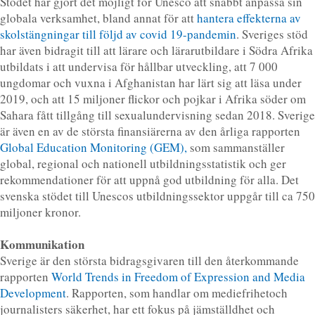
Stödet har gjort det möjligt för Unesco att snabbt anpassa sin
globala verksamhet, bland annat för att
hantera effekterna av
skolstängningar till följd av covid 19-pandemin
. Sveriges stöd
har även bidragit till att lärare och lärarutbildare i Södra Afrika
utbildats i att undervisa för hållbar utveckling, att 7 000
ungdomar och vuxna i Afghanistan har lärt sig att läsa under
2019, och att 15 miljoner flickor och pojkar i Afrika söder om
Sahara fått tillgång till sexualundervisning sedan 2018. Sverige
är även en av de största finansiärerna av den årliga rapporten
Global Education Monitoring (GEM),
som sammanställer
global, regional och nationell utbildningsstatistik och ger
rekommendationer för att uppnå god utbildning för alla. Det
svenska stödet till Unescos utbildningssektor uppgår till ca 750
miljoner kronor.
Kommunikation
Sverige är den största bidragsgivaren till den återkommande
rapporten
World Trends in Freedom of Expression and Media
Development
. Rapporten, som handlar om mediefrihetoch
journalisters säkerhet, har ett fokus på jämställdhet och