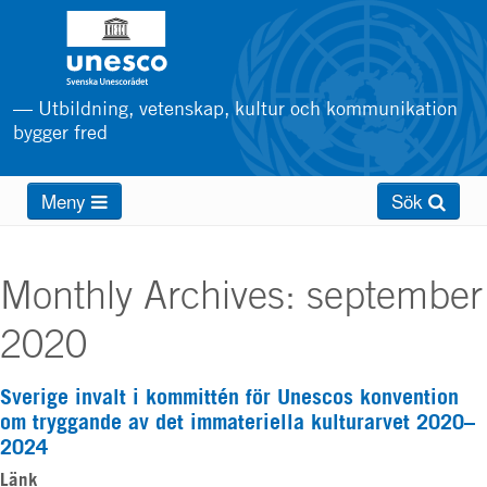
Hoppa
till
huvudinnehåll
— Utbildning, vetenskap, kultur och kommunikation
bygger fred
Main
Meny
Sök
menu
Monthly Archives:
september
2020
Sverige invalt i kommittén för Unescos konvention
om tryggande av det immateriella kulturarvet 2020–
2024
Länk