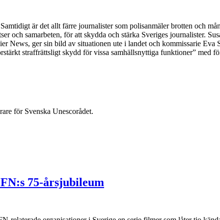
Samtidigt är det allt färre journalister som polisanmäler brotten och mån
atser och samarbeten, för att skydda och stärka Sveriges journalister. 
nier News, ger sin bild av situationen ute i landet och kommissarie Eva S
rstärkt straffrättsligt skydd för vissa samhällsnyttiga funktioner” med fö
rare för Svenska Unescorådet.
a FN:s 75-årsjubileum
FN-relaterade organisationer i Sverige en serie filmer som låter tio k