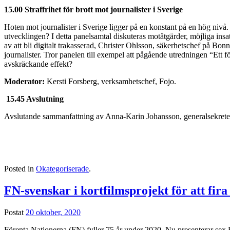
15.00 Straffrihet för brott mot journalister i Sverige
Hoten mot journalister i Sverige ligger på en konstant på en hög nivå. 
utvecklingen? I detta panelsamtal diskuteras motåtgärder, möjliga ins
av att bli digitalt trakasserad, Christer Ohlsson, säkerhetschef på Bon
journalister. Tror panelen till exempel att pågående utredningen “Ett fö
avskräckande effekt?
Moderator:
Kersti Forsberg, verksamhetschef, Fojo.
15.45 Avslutning
Avslutande sammanfattning av Anna-Karin Johansson, generalsekrete
Posted in
Okategoriserade
.
FN-svenskar i kortfilmsprojekt för att fir
Postat
20 oktober, 2020
Förenta Nationerna (FN) fyller 75 år under 2020. Nu presenterar sex 