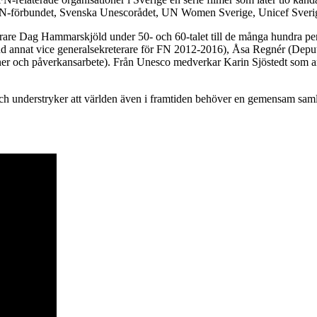
ka FN-förbundet, Svenska Unescorådet, UN Women Sverige, Unicef S
erare Dag Hammarskjöld under 50- och 60-talet till de många hundra pe
land annat vice generalsekreterare för FN 2012-2016), Åsa Regnér (De
er och påverkansarbete). Från Unesco medverkar Karin Sjöstedt som arbe
 och understryker att världen även i framtiden behöver en gemensam sam