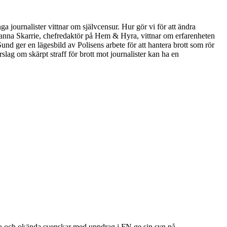
ga journalister vittnar om självcensur. Hur gör vi för att ändra
Susanna Skarrie, chefredaktör på Hem & Hyra, vittnar om erfarenheten
und ger en lägesbild av Polisens arbete för att hantera brott som rör
rslag om skärpt straff för brott mot journalister kan ha en
ända och okända svenskar med uppdrag i FN ge sin syn på