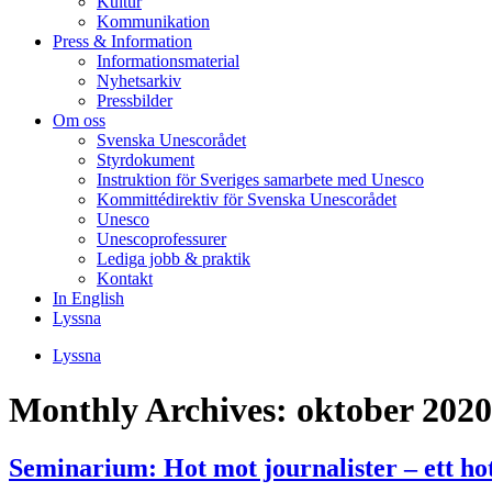
Kultur
Kommunikation
Press & Information
Informationsmaterial
Nyhetsarkiv
Pressbilder
Om oss
Svenska Unescorådet
Styrdokument
Instruktion för Sveriges samarbete med Unesco
Kommittédirektiv för Svenska Unescorådet
Unesco
Unescoprofessurer
Lediga jobb & praktik
Kontakt
In English
Lyssna
Lyssna
Monthly Archives:
oktober 2020
Seminarium: Hot mot journalister – ett h