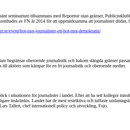
t seminarium tillsammans med Reportrar utan gränser, Publicistklubb
 instiftades av FN år 2014 för att uppmärksamma att journalister dödas, ho
r.se/event/hot-mot-journalister-ett-hot-mot-demokratin/
dare begränsar oberoende journalistik och bakom stängda gränser passar re
ris till aktörer som kämpar för en fri journalistik och oberoende medier.
situationen för journalister i landet. Efter att ha sett kollegor misshan
are inskränkts. Landet har de mest restriktiva och tuffaste undantagslag
s Tallert, chef internationell policy och utveckling, Fojo.