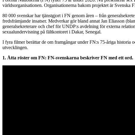
världsorganisationen. Organisationerna bakom projektet är Svens
80 000 svenskar har tjänstgjort i FN genom åren – från generalsekret
fredsfrämjande insatser. Medverkar gör bland annat Jan Eliasson (b
generalsekreterare och chef för UNDP:s avdelning för externa relation
sexualundervisning på fältkontoret i Dakar, Senegal.
I fyra filmer berättar de om framgångar under FN:s 75-åriga historia
utvecklingen.
1. Åtta röster om FN: FN-svenskarna beskriver FN med ett ord.