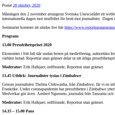
Postat
28 oktober, 2020
Måndagen den 2 november arrangerar Svenska Unescorådet ett webbsän
internationella dagen mot straffrihet för brott mot journalister. Dagen
Seminariet kommer att sändas live här
https://www.reportrarutangranse
Program:
13.00 Pressfrihetspriset 2020
Ekonomier i fritt fall slår undan benen på medieföretag, auktoritära le
världen hotad. Reportrar utan gränser delar ut sitt årliga pressfrihetsp
Moderator:
Erik Halkjaer, ordförande, Reportrar utan gränser.
13.45 Utblick: Journalister tystas i Zimbabwe
Genom journalisten Thelma Chikwanha, från Zimbabwe, får vi en inblick i 
Frankrike. Under coronapandemin har pressfriheten i Zimbabwe ytterlig
Medverkar gör även Ansbert Ngurumo, journalist från Tanzania och Lar
Moderator:
Erik Halkjaer, ordförande, Reportrar utan gränser.
14.35 – 15.00 Paus