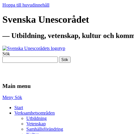
Hoppa till huvudinnehåll
Svenska Unescorådet
— Utbildning, vetenskap, kultur och komm
Sök
Sök
— Utbildning, vetenskap, kultur och komm
Main menu
Meny
Sök
Start
Verksamhetsområden
Utbildning
Vetenskap
Samhällsförändring