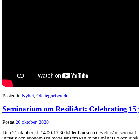
Posted in
Nyhet
,
Okategoriserade
.
Seminarium om ResiliArt: Celebrating 15 y
Postat
20 oktober, 2020
Den 21 oktober kl. 14.00-15.30 håller Unesco ett webbsänt seminarium 
initiativ och ekonomiska modeller som kan gynna mångfald och uthål