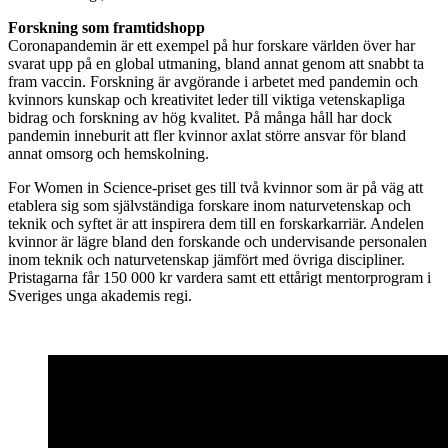
Forskning som framtidshopp
Coronapandemin är ett exempel på hur forskare världen över har
svarat upp på en global utmaning, bland annat genom att snabbt ta
fram vaccin. Forskning är avgörande i arbetet med pandemin och
kvinnors kunskap och kreativitet leder till viktiga vetenskapliga
bidrag och forskning av hög kvalitet. På många håll har dock
pandemin inneburit att fler kvinnor axlat större ansvar för bland
annat omsorg och hemskolning.
For Women in Science-priset ges till två kvinnor som är på väg att
etablera sig som självständiga forskare inom naturvetenskap och
teknik och syftet är att inspirera dem till en forskarkarriär. Andelen
kvinnor är lägre bland den forskande och undervisande personalen
inom teknik och naturvetenskap jämfört med övriga discipliner.
Pristagarna får 150 000 kr vardera samt ett ettårigt mentorprogram i
Sveriges unga akademis regi.