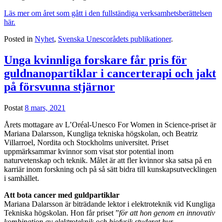
Läs mer om året som gått i den fullständiga verksamhetsberättelsen
här.
Posted in
Nyhet
,
Svenska Unescorådets publikationer
.
Unga kvinnliga forskare får pris för
guldnanopartiklar i cancerterapi och jakt
på försvunna stjärnor
Postat
8 mars, 2021
Årets mottagare av L’Oréal-Unesco For Women in Science-priset är
Mariana Dalarsson, Kungliga tekniska högskolan, och Beatriz
Villarroel, Nordita och Stockholms universitet. Priset
uppmärksammar kvinnor som visat stor potential inom
naturvetenskap och teknik. Målet är att fler kvinnor ska satsa på en
karriär inom forskning och på så sätt bidra till kunskapsutvecklingen
i samhället.
Att bota cancer med guldpartiklar
Mariana Dalarsson är biträdande lektor i elektroteknik vid Kungliga
Tekniska högskolan. Hon får priset ”
för att hon genom en innovativ
kombination av elektroteknik och biofysik studerat hur