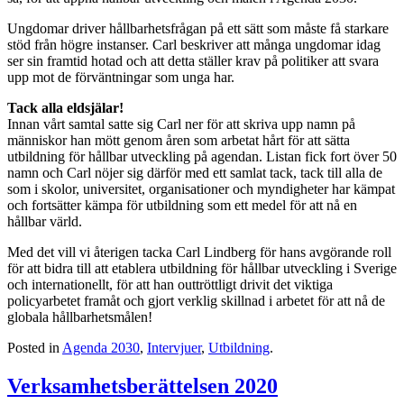
Ungdomar driver hållbarhetsfrågan på ett sätt som måste få starkare
stöd från högre instanser. Carl beskriver att många ungdomar idag
ser sin framtid hotad och att detta ställer krav på politiker att svara
upp mot de förväntningar som unga har.
Tack alla eldsjälar!
Innan vårt samtal satte sig Carl ner för att skriva upp namn på
människor han mött genom åren som arbetat hårt för att sätta
utbildning för hållbar utveckling på agendan. Listan fick fort över 50
namn och Carl nöjer sig därför med ett samlat tack, tack till alla de
som i
skolor, universitet, organisationer och myndigheter har kämpat
och fortsätter kämpa för utbildning som ett medel för att nå en
hållbar värld.
Med det vill vi återigen tacka Carl Lindberg för hans avgörande roll
för att bidra till att etablera utbildning för hållbar utveckling i Sverige
och internationellt, för att han outtröttligt drivit det viktiga
policyarbetet framåt och gjort verklig skillnad i arbetet för att nå de
globala hållbarhetsmålen!
Posted in
Agenda 2030
,
Intervjuer
,
Utbildning
.
Verksamhetsberättelsen 2020