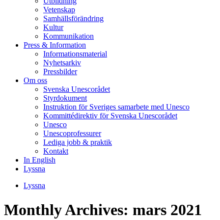
Utbildning
Vetenskap
Samhällsförändring
Kultur
Kommunikation
Press & Information
Informationsmaterial
Nyhetsarkiv
Pressbilder
Om oss
Svenska Unescorådet
Styrdokument
Instruktion för Sveriges samarbete med Unesco
Kommittédirektiv för Svenska Unescorådet
Unesco
Unescoprofessurer
Lediga jobb & praktik
Kontakt
In English
Lyssna
Lyssna
Monthly Archives:
mars 2021