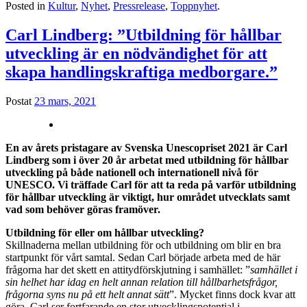
Posted in
Kultur
,
Nyhet
,
Pressrelease
,
Toppnyhet
.
Carl Lindberg: ”Utbildning för hållbar
utveckling är en nödvändighet för att
skapa handlingskraftiga medborgare.”
Postat
23 mars, 2021
En av årets pristagare av Svenska Unescopriset 2021 är Carl
Lindberg som i över 20 år arbetat med utbildning för hållbar
utveckling på både nationell och internationell nivå för
UNESCO. Vi träffade Carl för att ta reda på varför utbildning
för hållbar utveckling är viktigt, hur området utvecklats samt
vad som behöver göras framöver.
Utbildning för eller om hållbar utveckling?
Skillnaderna mellan utbildning för och utbildning om blir en bra
startpunkt för vårt samtal. Sedan Carl började arbeta med de här
frågorna har det skett en attitydförskjutning i samhället: ”
samhället i
sin helhet har idag en helt annan relation till hållbarhetsfrågor,
frågorna syns nu på ett helt annat sätt
”. Mycket finns dock kvar att
göra. Carl ser fortfarande en stor utvecklingspotential i