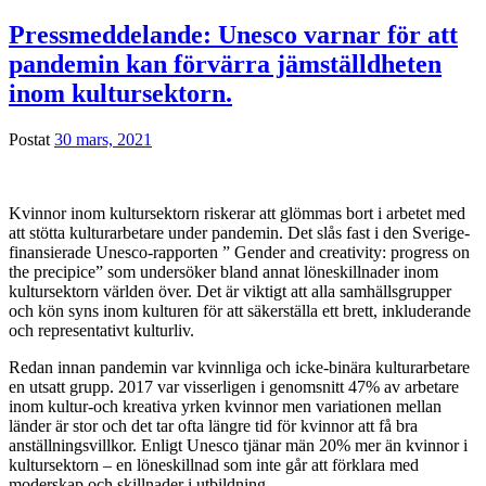
Pressmeddelande: Unesco varnar för att
pandemin kan förvärra jämställdheten
inom kultursektorn.
Postat
30 mars, 2021
Kvinnor inom kultursektorn riskerar att glömmas bort i arbetet med
att stötta kulturarbetare under pandemin. Det slås fast i den Sverige-
finansierade Unesco-rapporten ” Gender and creativity: progress on
the precipice” som undersöker bland annat löneskillnader inom
kultursektorn världen över. Det är viktigt att alla samhällsgrupper
och kön syns inom kulturen för att säkerställa ett brett, inkluderande
och representativt kulturliv.
Redan innan pandemin var kvinnliga och icke-binära kulturarbetare
en utsatt grupp. 2017 var visserligen i genomsnitt 47% av arbetare
inom kultur-och kreativa yrken kvinnor men variationen mellan
länder är stor och det tar ofta längre tid för kvinnor att få bra
anställningsvillkor. Enligt Unesco tjänar män 20% mer än kvinnor i
kultursektorn – en löneskillnad som inte går att förklara med
moderskap och skillnader i utbildning.