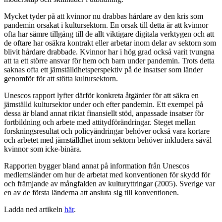
Mycket tyder på att kvinnor nu drabbas hårdare av den kris som
pandemin orsakat i kultursektorn. En orsak till detta är att kvinnor
ofta har sämre tillgång till de allt viktigare digitala verktygen och att
de oftare har osäkra kontrakt eller arbetar inom delar av sektorn som
blivit hårdare drabbade. Kvinnor har i hög grad också varit tvungna
att ta ett större ansvar för hem och barn under pandemin. Trots detta
saknas ofta ett jämställdhetsperspektiv på de insatser som länder
genomför för att stötta kultursektorn.
Unescos rapport lyfter därför konkreta åtgärder för att säkra en
jämställd kultursektor under och efter pandemin. Ett exempel på
dessa är bland annat riktat finansiellt stöd, anpassade insatser för
fortbildning och arbete med attitydförändringar. Steget mellan
forskningsresultat och policyändringar behöver också vara kortare
och arbetet med jämställdhet inom sektorn behöver inkludera såväl
kvinnor som icke-binära.
Rapporten bygger bland annat på information från Unescos
medlemsländer om hur de arbetat med konventionen för skydd för
och främjande av mångfalden av kulturyttringar (2005). Sverige var
en av de första länderna att ansluta sig till konventionen.
Ladda ned artikeln
här
.