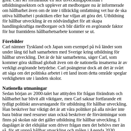
utbildningssektorn och upplever att medborgare nu är informerade
om hållbarhet även om de inte i tillräcklig omfattning vet hur de ska
utöva hållbarhet i praktiken eller har viljan att göra det. Utbildning
för hållbar utveckling är en nödvändighet för att skapa
handlingskraftiga medborgare och blir därför en avgörande faktor
för hur framtidens hållbarhetsarbete kommer se ut.
Förebilder
Carl nämner Tyskland och Japan som exempel på två länder som
under lång tid haft samarbeten med Sverige kring utbildning för
hållbar utveckling. Det är de här samarbetena, säger Carl, som
kommer göra skillnad globalt även om de nationella insatserna är av
verkligt avgörande betydelse. Carl poängterar dock att det är svårt
att säga om det politiska arbetet i ett land inom detta område speglar
verkligheten ute i landets skolor.
Nationella utmaningar
Sedan början av 2000-talet har attityden för frågan förändrats och
hållbarhet har blivit allt viktigare, men Carl saknar fortfarande ett
tydligt politiskt ansvarstagande för utbildning för hållbar utveckling.
Han beskriver hur viktigt det är att våra politiker på alla nivåer inte
bara bidrar med resurser utan också beskriver de förväntningar som
finns på skolan när det gäller utbildning för hållbar utveckling. I
dagsläget är det eldsjälar som driver frågan men det behövs mer än
så, för att uppnå hållbar utveckling och målen i Agenda 2030.