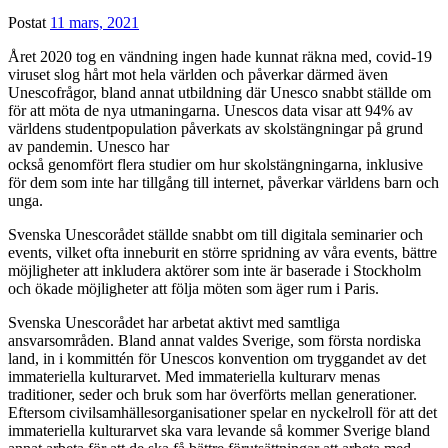
Postat
11 mars, 2021
Året 2020 tog en vändning ingen hade kunnat räkna med, covid-19
viruset slog hårt mot hela världen och påverkar därmed även
Unescofrågor, bland annat utbildning där Unesco snabbt ställde om
för att möta de nya utmaningarna. Unescos data visar att 94% av
världens studentpopulation påverkats av skolstängningar på grund
av pandemin. Unesco har
också genomfört flera studier om hur skolstängningarna, inklusive
för dem som inte har tillgång till internet, påverkar världens barn och
unga.
Svenska Unescorådet ställde snabbt om till digitala seminarier och
events, vilket ofta inneburit en större spridning av våra events, bättre
möjligheter att inkludera aktörer som inte är baserade i Stockholm
och ökade möjligheter att följa möten som äger rum i Paris.
Svenska Unescorådet har arbetat aktivt med samtliga
ansvarsområden. Bland annat valdes Sverige, som första nordiska
land, in i kommittén för Unescos konvention om tryggandet av det
immateriella kulturarvet. Med immateriella kulturarv menas
traditioner, seder och bruk som har överförts mellan generationer.
Eftersom civilsamhällesorganisationer spelar en nyckelroll för att det
immateriella kulturarvet ska vara levande så kommer Sverige bland