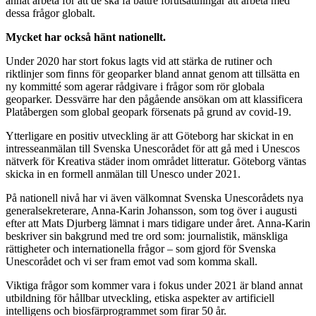
annat arbeta för att de ska få bättre förutsättningar att arbeta med
dessa frågor globalt.
Mycket har också hänt nationellt.
Under 2020 har stort fokus lagts vid att stärka de rutiner och
riktlinjer som finns för geoparker bland annat genom att tillsätta en
ny kommitté som agerar rådgivare i frågor som rör globala
geoparker. Dessvärre har den pågående ansökan om att klassificera
Platåbergen som global geopark försenats på grund av covid-19.
Ytterligare en positiv utveckling är att Göteborg har skickat in en
intresseanmälan till Svenska Unescorådet för att gå med i Unescos
nätverk för Kreativa städer inom området litteratur. Göteborg väntas
skicka in en formell anmälan till Unesco under 2021.
På nationell nivå har vi även välkomnat Svenska Unescorådets nya
generalsekreterare, Anna-Karin Johansson, som tog över i augusti
efter att Mats Djurberg lämnat i mars tidigare under året. Anna-Karin
beskriver sin bakgrund med tre ord som: journalistik, mänskliga
rättigheter och internationella frågor – som gjord för Svenska
Unescorådet och vi ser fram emot vad som komma skall.
Viktiga frågor som kommer vara i fokus under 2021 är bland annat
utbildning för hållbar utveckling, etiska aspekter av artificiell
intelligens och biosfärprogrammet som firar 50 år.