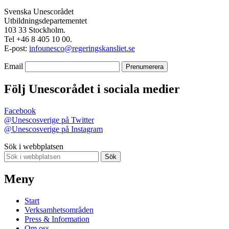
Svenska Unescorådet
Utbildningsdepartementet
103 33 Stockholm.
Tel +46 8 405 10 00.
E-post:
infounesco@regeringskansliet.se
Email
Följ Unescorådet i sociala medier
Facebook
@Unescosverige på Twitter
@Unescosverige på Instagram
Sök i webbplatsen
Sök
Meny
Start
Verksamhetsområden
Press & Information
Om oss