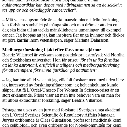
guldnanopartiklar kan dopas med näringsämnen så att de selektivt
tas upp av och oskadliggör cancerceller”
.
– Mitt vetenskapsområde är starkt mansdominerat. Min forskning
kan förbättra samhället på många sätt och min dröm är att den en
dag ska bidra till att tackla mänsklighetens utmaningar, till exempel
cancer. Jag hoppas att jag kan inspirera fler unga kvinnor och flickor
att göra karriär inom vetenskapen, säger Mariana Dalarsson.
Medborgarforskning i jakt efter försvunna stjärnor
Beatriz Villarroel är verksam som postdoktor i astrofysik vid Nordita
och Stockholms universitet. Hon får priset ”
för sin unika förmåga
att länka astronomi, artificiell intelligens och medborgarforskning
för att identifiera försvunna ljuskällor på natthimlen”
.
– Jag har inte alltid vetat att jag ville bli forskare men med tiden blev
jag intresserad av forskningsfrågor som jag helt enkelt inte kunde
släppa. Att få L’Oréal-Unesco For Women In Science-priset är ett
stort erkännande. Priset visar att man inte behöver vara en man för
att utföra extraordinär forskning, säger Beatriz Villarroel.
Pristagarna utses av en jury med forskare i Sveriges unga akademi
och L’Oréal Sveriges Scientific & Regulatory Affairs Manager.
Juryns ordförande är Claes Gustafsson, professor i medicinsk kemi
och cellbiologi, och även ordförande för Nobelkommittén för kemi.