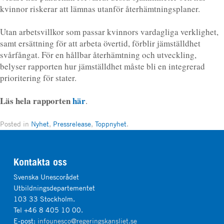
kvinnor riskerar att lämnas utanför återhämtningsplaner.
Utan arbetsvillkor som passar kvinnors vardagliga verklighet,
samt ersättning för att arbeta övertid, förblir jämställdhet
svårfångat. För en hållbar återhämtning och utveckling,
belyser rapporten hur jämställdhet måste bli en integrerad
prioritering för stater.
Läs hela rapporten
här
.
Posted in
Nyhet
,
Pressrelease
,
Toppnyhet
.
Kontakta oss
Svenska Unescorådet
Utbildningsdepartementet
103 33 Stockholm.
Tel +46 8 405 10 00.
E-post:
infounesco@regeringskansliet.se