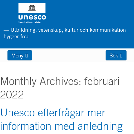
Hoppa
till
huvudinnehåll
— Utbildning, vetenskap, kultur och kommunikation
bygger fred
Main
Meny
Sök
menu
Monthly Archives:
februari
2022
Unesco efterfrågar mer
information med anledning