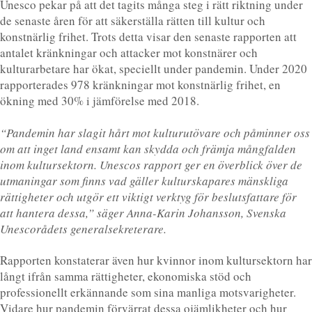
Unesco pekar på att det tagits många steg i rätt riktning under
de senaste åren för att säkerställa rätten till kultur och
konstnärlig frihet. Trots detta visar den senaste rapporten att
antalet kränkningar och attacker mot konstnärer och
kulturarbetare har ökat, speciellt under pandemin. Under 2020
rapporterades 978 kränkningar mot konstnärlig frihet, en
ökning med 30% i jämförelse med 2018.
“Pandemin har slagit hårt mot kulturutövare och påminner oss
om att inget land ensamt kan skydda och främja mångfalden
inom kultursektorn. Unescos rapport ger en överblick över de
utmaningar som finns vad gäller kulturskapares mänskliga
rättigheter och utgör ett viktigt verktyg för beslutsfattare för
att hantera dessa,” säger Anna-Karin Johansson, Svenska
Unescorådets generalsekreterare.
Rapporten konstaterar även hur kvinnor inom kultursektorn har
långt ifrån samma rättigheter, ekonomiska stöd och
professionellt erkännande som sina manliga motsvarigheter.
Vidare hur pandemin förvärrat dessa ojämlikheter och hur