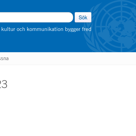
Sök
 kultur och kommunikation bygger fred
ssna
23