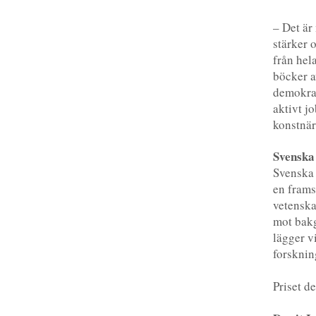
– Det är
stärker 
från hela
böcker a
demokrat
aktivt j
konstnär
Svenska
Svenska 
en frams
vetenska
mot bak
lägger v
forsknin
Priset d