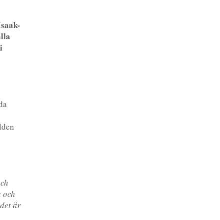
Isaak-
lla
i
da
lden
et.
och
a och
 det är