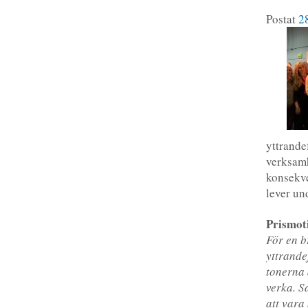
Postat
2
yttrande
verksamh
konsekve
lever un
Prismot
För en b
yttrande
tonerna 
verka. S
att vara