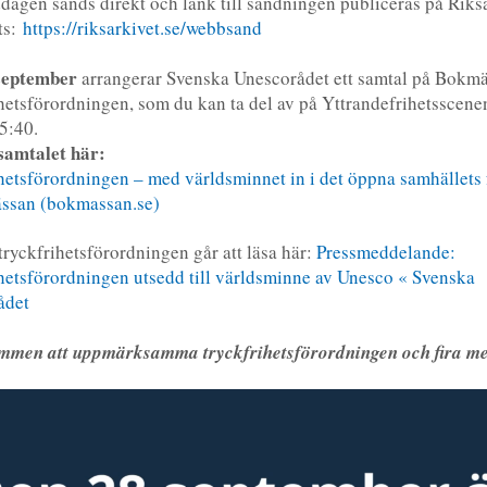
dagen sänds direkt och länk till sändningen publiceras på Riks
ts:
https://riksarkivet.se/webbsand
september
arrangerar Svenska Unescorådet ett samtal på Bokm
hetsförordningen, som du kan ta del av på Yttrandefrihetsscenen
5:40.
samtalet här:
hetsförordningen – med världsminnet in i det öppna samhällets
ssan (bokmassan.se)
ryckfrihetsförordningen går att läsa här:
Pressmeddelande:
hetsförordningen utsedd till världsminne av Unesco « Svenska
ådet
mmen att uppmärksamma tryckfrihetsförordningen och fira me