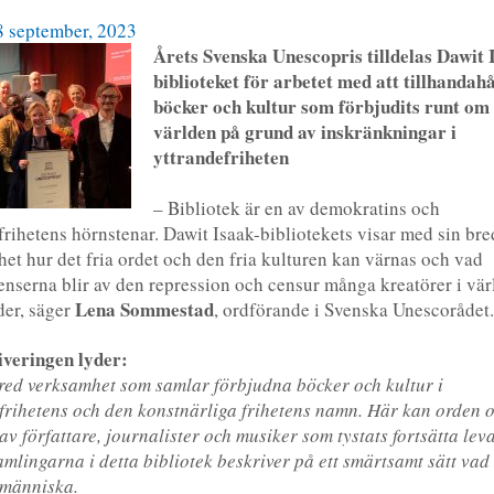
8 september, 2023
Årets Svenska Unescopris tilldelas Dawit 
biblioteket för
arbetet med att tillhandahå
böcker och kultur som förbjudits runt om 
världen på grund av inskränkningar i
yttrandefriheten
– Bibliotek är en av demokratins och
frihetens hörnstenar. Dawit Isaak-bibliotekets visar med sin bre
et hur det fria ordet och den fria kulturen kan värnas och vad
nserna blir av den repression och censur många kreatörer i vär
Lena Sommestad
der, säger
, ordförande i Svenska Unescoråd
iveringen lyder:
red verksamhet som samlar förbjudna böcker och kultur i
frihetens och den konstnärliga frihetens namn. Här kan orden 
av författare, journalister och musiker som tystats fortsätta lev
amlingarna i detta bibliotek beskriver på ett smärtsamt sätt vad
 människa.