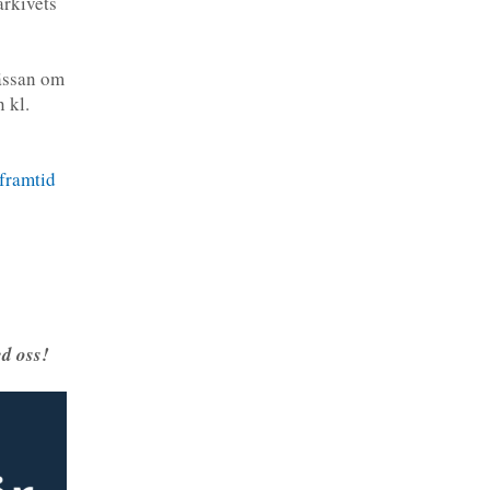
arkivets
ässan om
 kl.
 framtid
d oss!