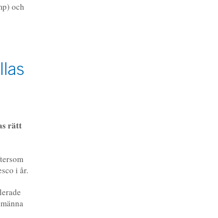
mp) och
llas
as rätt
ftersom
sco i år.
lerade
allmänna