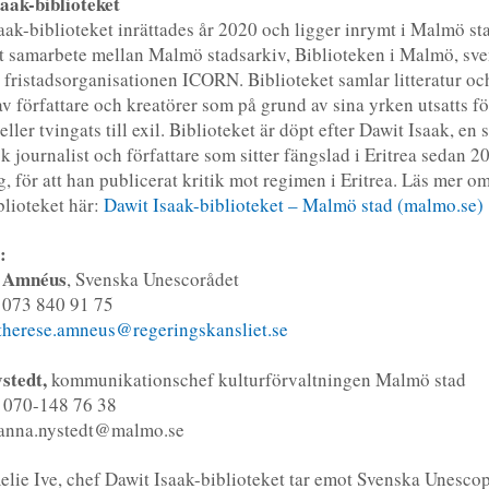
aak-biblioteket
aak-biblioteket inrättades år 2020 och ligger inrymt i Malmö st
tt samarbete mellan Malmö stadsarkiv, Biblioteken i Malmö, sv
fristadsorganisationen ICORN. Biblioteket samlar litteratur oc
av författare och kreatörer som på grund av sina yrken utsatts fö
eller tvingats till exil. Biblioteket är döpt efter Dawit Isaak, en 
sk journalist och författare som sitter fängslad i Eritrea sedan 2
g, för att han publicerat kritik mot regimen i Eritrea. Läs mer o
blioteket här:
Dawit Isaak-biblioteket – Malmö stad (malmo.se)
:
 Amnéus
, Svenska Unescorådet
: 073 840 91 75
therese.amneus@regeringskansliet.se
stedt,
kommunikationschef kulturförvaltningen Malmö stad
070-148 76 38
anna.nystedt@malmo.se
elie Ive, chef Dawit Isaak-biblioteket tar emot Svenska Unescop