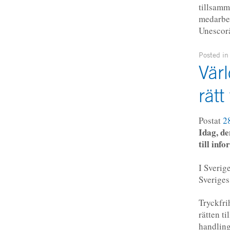
tillsamm
medarbet
Unescorå
Posted i
Vär
rätt
Postat
2
Idag, de
till inf
I Sverig
Sveriges
Tryckfri
rätten t
handling