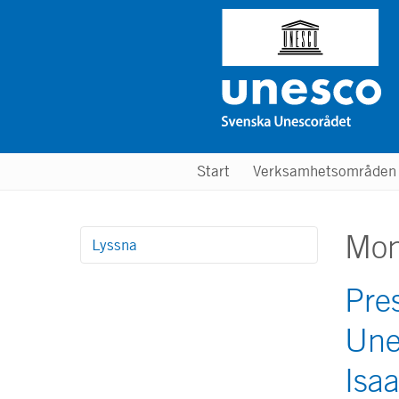
Hoppa
till
huvudinnehåll
Main
Start
Verksamhetsområde
menu
Mon
Lyssna
Pre
Une
Isaa