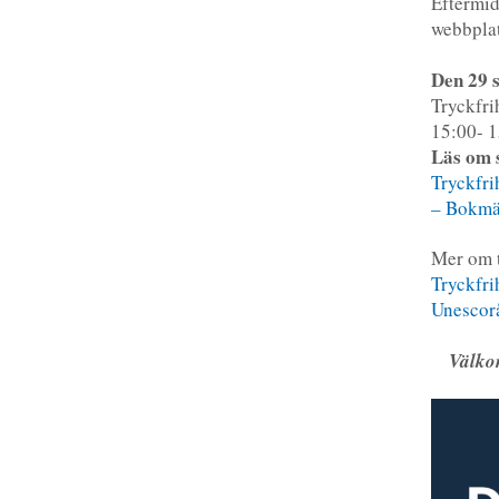
Eftermid
webbpla
Den 29 
Tryckfri
15:00- 1
Läs om 
Tryckfri
– Bokmä
Mer om t
Tryckfri
Unescor
Välko