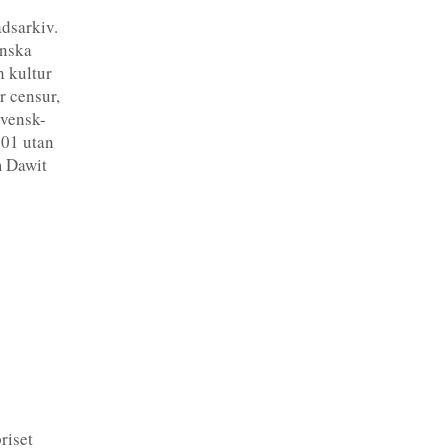
adsarkiv.
enska
h kultur
r censur,
svensk-
001 utan
m Dawit
riset