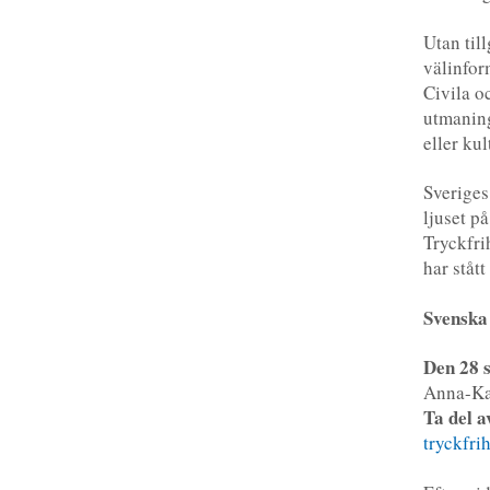
Utan till
välinfor
Civila oc
utmaning
eller kul
Sveriges
ljuset på
Tryckfri
har stått
Svenska 
Den 28 
Anna-Kar
Ta del 
tryckfri