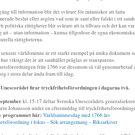
gång till information blir det svårare för människor att fatta
merade beslut eller avgöra vad som är sant eller falskt i ett samh
h politiska rättigheter blir svårare att ta tillvara och det kan va
 att – utan information – kunna tillgodose de egna ekonomiska,
turella rättigheterna.
 senaste världsminne är ett starkt exempel på unika dokument s
 hur viktigt det är att samhället präglas av transparens.
hetsförordningen från 1766 var dessutom så väl genomarbetad a
 sig i stora delar ända fram till idag.
Unescorådet firar tryckfrihetsförordningen i dagarna två.
september
kl. 15-17 deltar Svenska Unescorådets generalsekret
in Johansson under en eftermiddag till tryckfrihetsförordninge
av programmet här:
Världsminnesdag med 1766 års
hetsförordning i fokus – Sök arrangemang – Riksarkivet