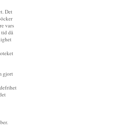
t. Det
 böcker
are vars
 tid då
lighet
ioteket
 gjort
defrihet
det
ber.