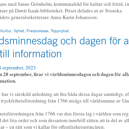
ans med Janne Grönholm, kommunalråd för kultur och fritid, (
are på Dawit Isaak-biblioteket. Priset delades ut av Svenska
dets generalsekreterare Anna-Karin Johansson.
n
Kultur
,
Nyhet
,
Pressrelease
,
Toppnyhet
.
ldsminnesdag och dagen för a
 till information
8 september, 2023
n 28 september, firar vi världsminnesdagen och dagen för all
ormation.
e har vi särskild anledning att fira båda dessa dagar samtidigt, e
 tryckfrihetsförordning från 1766 utsågs till världsminne av Une
hetsförordningen från 1766 var den första lag i världen som reg
ill det fria ordet och som dessutom innehöll rätten att ta del av 
ar – en rätt som vi kallar för offentlighetsprincipen.