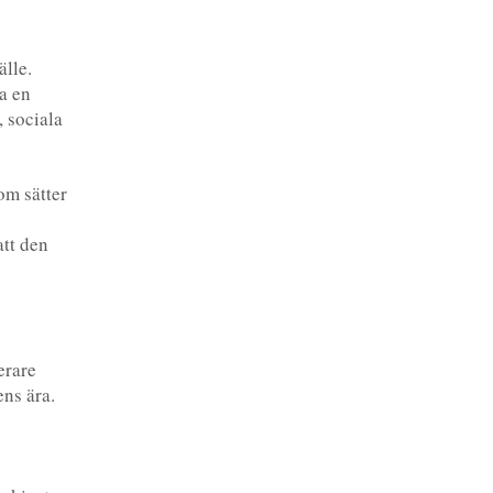
älle.
ra en
 sociala
om sätter
tt den
erare
ns ära.