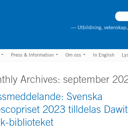
— Utbildning, vetenskap,
n
Press & Information
Om oss
In English
Ly
thly Archives:
september 20
ssmeddelande: Svenska
scopriset 2023 tilldelas Dawit
k-biblioteket