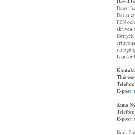
Dawit Is
Dawit Is
Det är e
PEN och 
skriven 
förtryck 
eritrean
rättegån
Isaak-bi
Kontakt
Thérèse
Telefon
E-post:
Anna Ny
Telefon:
E-post:
Bild: Em