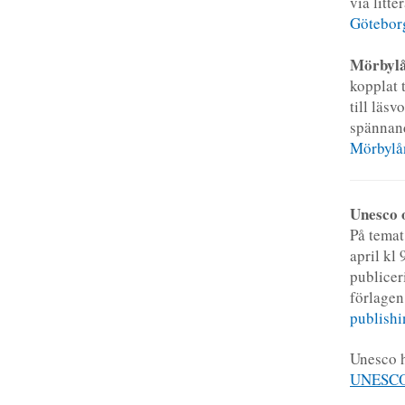
via litte
Göteborg
Mörbyl
kopplat 
till läs
spännand
Mörbylå
Unesco 
På tema
april kl
publicer
förlagen
publishi
Unesco h
UNESCO 