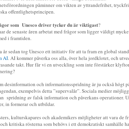
hetsförordningen påminner om vikten av yttrandefrihet, tryckfr
ska offentlighetsprincipen.
ågor som Unesco driver tycker du är viktigast
?
ar de senaste åren arbetat med frågor som ligger väldigt mycket
 med i framtiden.
a år sedan tog Unesco ett initiativ för att ta fram en global stan
m AI
. AI kommer påverka oss alla, över hela jordklotet, och utv
 rasande takt. Hur får vi en utveckling som inte förstärker klyfto
nering?
m desinformation och informationsspridning är ju också högt p
agendan, exempelvis detta ”supervalår”. Sociala medier möjligg
an spridning av falsk information och påverkans operationer. 
er, in formerar och utbildar.
sters, kulturskapares och akademikers möjligheter att vara de fr
och kritiska rösterna som behövs i ett demokratiskt samhälle ha