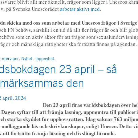
ssvärre blivit allt mer aktuellt, frågor som ligger i Unescos kä
 vi på Svenska Unescorådet
arbetar aktivt med
.
 du skicka med oss som arbetar med Unescos frågor i Sverige
h FN behövs, särskilt i en tid då allt fler frågor är och blir glo
behövs som en aktiv aktör för att frågor som sexualundervisnin
gor och mänskliga rättigheter ska fortsätta finnas på agendan.
n
Intervjuer
,
Nyhet
,
Toppnyhet
.
ldsbokdagen 23 april – så
märksammas den
2 april, 2024
Den 23 april firas världsbokdagen över he
 Dagen syftar till att främja läsning, uppmuntra till publicer
ch stärka skyddet för upphovsrätten. Idag saknar 763 miljo
undläggande läs och skrivkunskaper, enligt Unesco. Detta vi
v att fortsätta främja läsning och livslångt lärande.