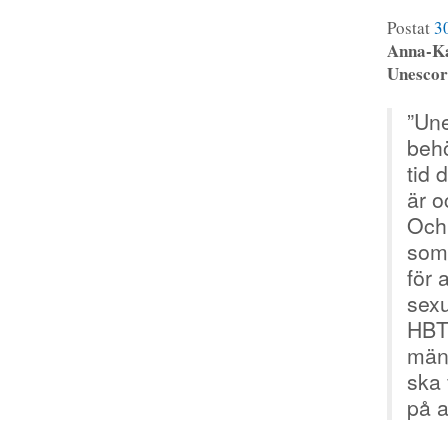
Postat
3
Anna-Ka
Unescorå
”Un
behö
tid d
är o
Och
som 
för 
sexu
HBT
mäns
ska 
på 