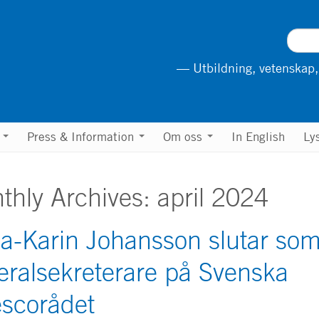
— Utbildning, vetenskap,
n
Press & Information
Om oss
In English
Ly
thly Archives:
april 2024
a-Karin Johansson slutar so
eralsekreterare på Svenska
scorådet