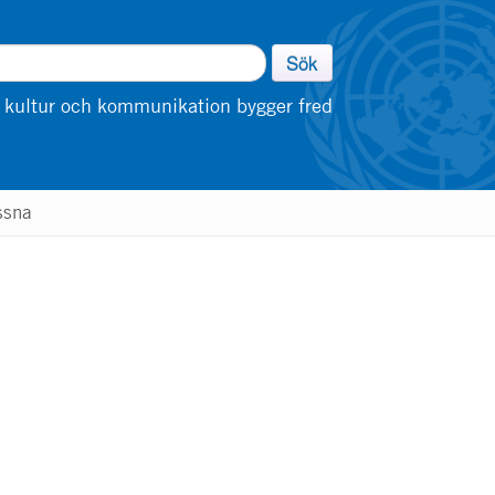
Sök
 kultur och kommunikation bygger fred
ssna
m