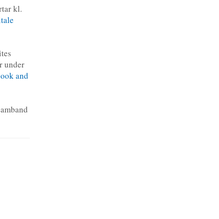
tar kl.
tale
ites
r under
ook and
samband