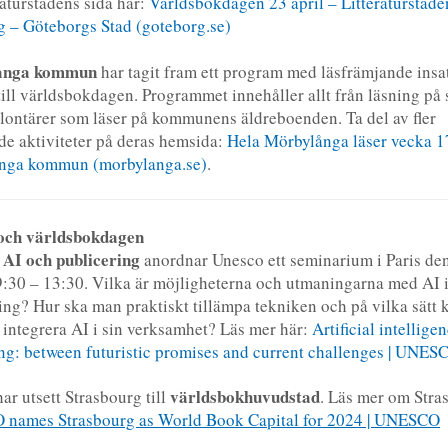
raturstadens sida här:
Världsbokdagen 23 april – Litteraturstade
 – Göteborgs Stad (goteborg.se)
ånga kommun
har tagit fram ett program med läsfrämjande insa
till världsbokdagen. Programmet innehåller allt från läsning på 
volontärer som läser på kommunens äldreboenden. Ta del av fler
e aktiviteter på deras hemsida:
Hela Mörbylånga läser vecka 1
nga kommun (morbylanga.se)
.
och världsbokdagen
AI och publicering
t
anordnar Unesco ett seminarium i Paris de
 9:30 ­– 13:30. Vilka är möjligheterna och utmaningarna med AI
ing? Hur ska man praktiskt tillämpa tekniken och på vilka sätt 
 integrera AI i sin verksamhet? Läs mer här:
Artificial intellige
ng: between futuristic promises and current challenges | UNES
världsbokhuvudstad
ar utsett Strasbourg till
. Läs mer om Stra
names Strasbourg as World Book Capital for 2024 | UNESCO