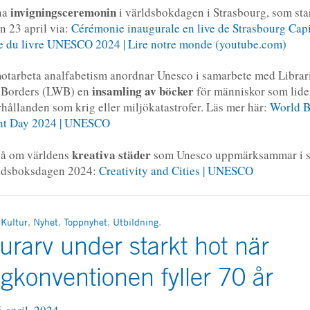
invigningsceremonin
na
i världsbokdagen i Strasbourg, som star
n 23 april via:
Cérémonie inaugurale en live de Strasbourg Capi
e du livre UNESCO 2024 | Lire notre monde (youtube.com)
motarbeta analfabetism anordnar Unesco i samarbete med Librar
insamling
av
böcker
 Borders (LWB) en
för människor som lide
rhållanden som krig eller miljökatastrofer. Läs mer här:
World B
ht Day 2024 | UNESCO
kreativa
städer
så om världens
som Unesco uppmärksammar i 
ldsboksdagen 2024:
Creativity and Cities | UNESCO
n
Kultur
,
Nyhet
,
Toppnyhet
,
Utbildning
.
urarv under starkt hot när
gkonventionen fyller 70 år