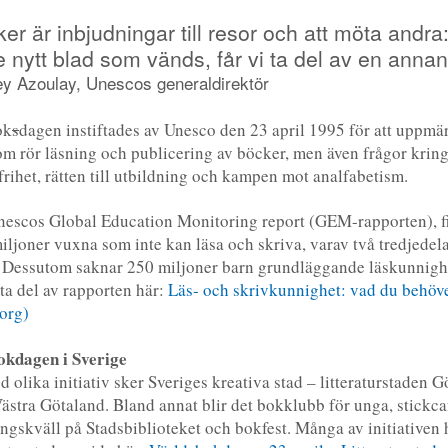
er är inbjudningar till resor och att möta andra:
e nytt blad som vänds, får vi ta del av en annan
y Azoulay, Unescos generaldirektör
ok
s
dagen instiftades av Unesco den 23 april 1995 för att upp
om rör läsning och publicering av böcker, men även frågor krin
frihet, rätten till utbildning och kampen mot analfabetism.
nescos Global Education Monitoring report (GEM-rapporten), f
iljoner vuxna som inte kan läsa och skriva, varav två tredjedela
 Dessutom saknar 250 miljoner barn grundläggande läskunnigh
ta del av rapporten här:
Läs- och skrivkunnighet: vad du behöve
org)
okdagen i Sverige
 olika initiativ sker Sveriges kreativa stad – litteraturstaden 
Västra Götaland. Bland annat blir det bokklubb för unga, stickca
ngskväll på Stadsbiblioteket och bokfest. Många av initiativen h