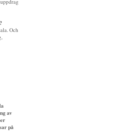
rnuppdrag
?
bala. Och
g,
la
ing av
ner
sar på