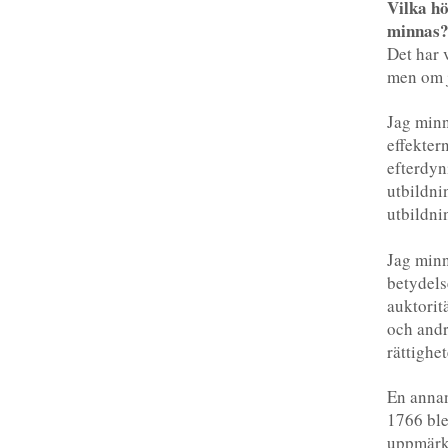
Vilka h
minnas
Det har 
men om 
Jag minn
effekter
efterdy
utbildni
utbildni
Jag min
betydelse
auktorit
och andr
rättighe
En anna
1766 ble
uppmärks