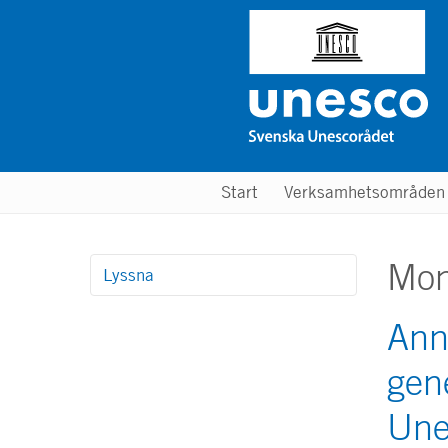
Hoppa
till
huvudinnehåll
Main
Start
Verksamhetsområde
menu
Mon
Lyssna
Ann
gen
Une