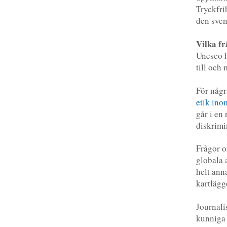
Tryckfri
den sven
Vilka fr
Unesco h
till och
För någr
etik ino
går i en
diskrimi
Frågor o
globala 
helt ann
kartlägg
Journali
kunniga 