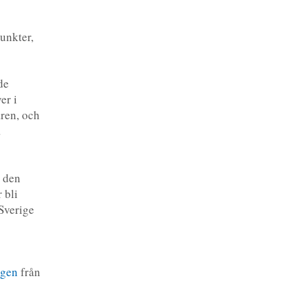
punkter,
de
er i
ren, och
å
 den
 bli
 Sverige
ngen
från