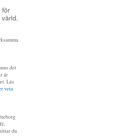
 för
 värld.
märksamma
g
inns det
r är
et. Läs
r veta
Göteborg
fé,
ittar du