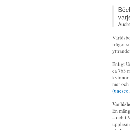
Böck
varj
Audre
Världsb
frågor s
yttrande
Enligt U
ca 763 m
kvinnor.
mer och 
(unesco.
Världsb
En mängd
– och i 
uppläsni