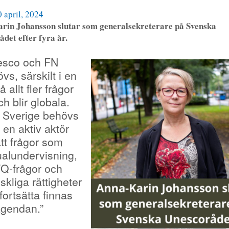
0 april, 2024
rin Johansson slutar som generalsekreterare på Svenska
det efter fyra år.
esco och FN
vs, särskilt i en
å allt fler frågor
ch blir globala.
 Sverige behövs
en aktiv aktör
att frågor som
alundervisning,
Q-frågor och
kliga rättigheter
fortsätta finnas
agendan.”