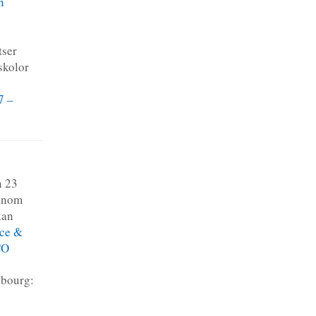
n
tser
skolor
7 –
n 23
 inom
kan
nce &
CO
sbourg: