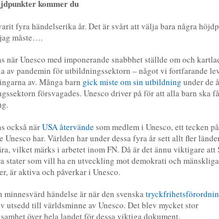
öjdpunkter kommer du
?
varit fyra händelserika år. Det är svårt att välja bara några höjd
jag måste….
s när Unesco med imponerande snabbhet ställde om och kartla
na av pandemin för utbildningssektorn – något vi fortfarande lev
ningarna av. Många barn
gick miste om sin utbildning
under de å
ngssektorn försvagades. Unesco driver på för att alla barn ska f
ng.
ns också när
USA återvände
som medlem i Unesco, ett tecken på
 Unesco har. Världen har under dessa fyra år sett allt fler länder
ära, vilket märks i arbetet inom FN. Då är det ännu viktigare att
a stater som vill ha en utveckling mot demokrati och mänskliga
ter, är aktiva och påverkar i Unesco.
n minnesvärd händelse är när den svenska
tryckfrihetsförordni
v utsedd till världsminne av Unesco. Det blev mycket stor
amhet över hela landet för dessa viktiga dokument.