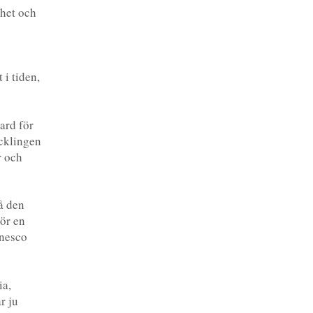
ihet och
 i tiden,
dard för
ecklingen
r och
å den
ör en
Unesco
ia,
r ju