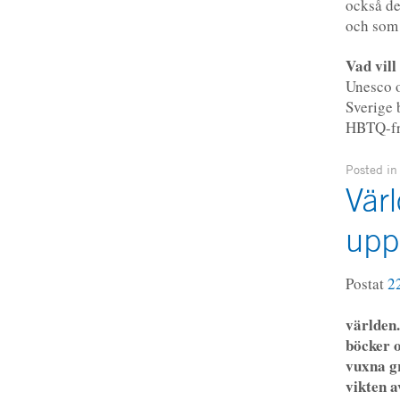
också de
och som
Vad vill
Unesco oc
Sverige 
HBTQ-frå
Posted i
Vär
upp
Postat
2
världen.
böcker o
vuxna gr
vikten a