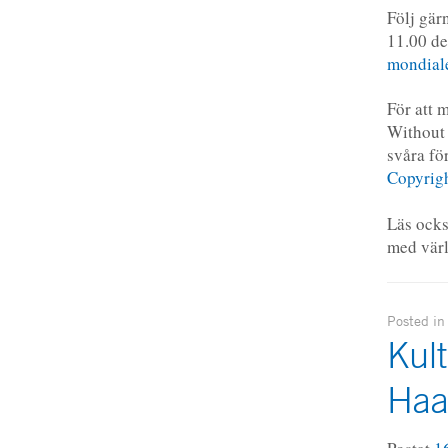
Följ gär
11.00 de
mondial
För att 
Without
svåra fö
Copyrig
Läs ock
med vär
Posted i
Kult
Haa