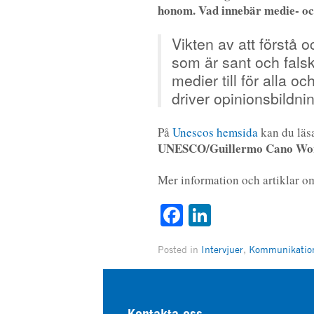
honom. Vad innebär medie- oc
Vikten av att förstå o
som är sant och falskt
medier till för alla o
driver opinionsbildni
På
Unescos hemsida
kan du läsa
UNESCO/Guillermo Cano Worl
Mer information och artiklar om
Facebook
LinkedIn
Posted in
Intervjuer
,
Kommunikatio
Kontakta oss