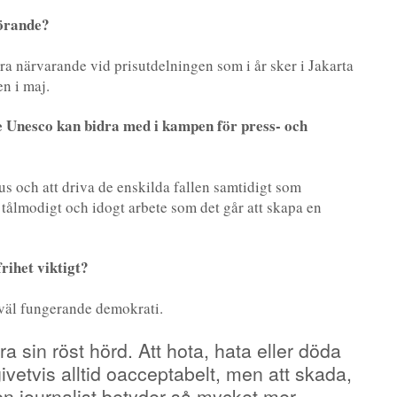
förande?
ara närvarande vid prisutdelningen som i år sker i Jakarta
n i maj.
te Unesco kan bidra med i kampen för press- och
kus och att driva de enskilda fallen samtidigt som
 tålmodigt och idogt arbete som det går att skapa en
rihet viktigt?
n väl fungerande demokrati.
öra sin röst hörd. Att hota, hata eller döda
vetvis alltid oacceptabelt, men att skada,
en journalist betyder så mycket mer.