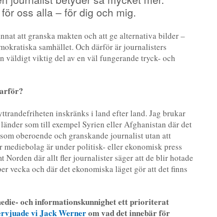
 för oss alla – för dig och mig.
nnat att granska makten och att ge alternativa bilder –
emokratiska samhället. Och därför är journalisters
 en väldigt viktig del av en väl fungerande tryck- och
Varför?
 yttrandefriheten inskränks i land efter land. Jag brukar
 länder som till exempel Syrien eller Afghanistan där det
ta som oberoende och granskande journalist utan att
fler mediebolag är under politisk- eller ekonomisk press
 Norden där allt fler journalister säger att de blir hotade
per vecka och där det ekonomiska läget gör att det finns
die- och informationskunnighet ett prioriterat
ervjuade vi Jack Werner
om vad det innebär för