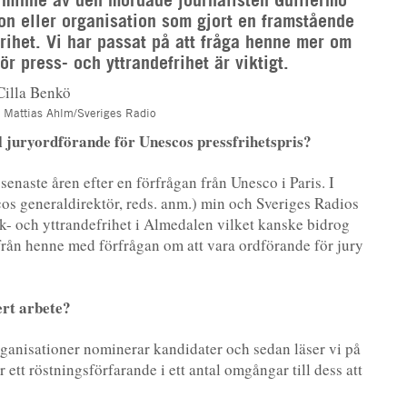
on eller organisation som gjort en framstående
frihet. Vi har passat på att fråga henne mer om
ör press- och yttrandefrihet är viktigt.
: Mattias Ahlm/Sveriges Radio
till juryordförande för Unescos pressfrihetspris?
 senaste åren efter en förfrågan från Unesco i Paris. I
os generaldirektör, reds. anm.) min och Sveriges Radios
k- och yttrandefrihet i Almedalen vilket kanske bidrog
rev från henne med förfrågan om att vara ordförande för jury
ert arbete?
organisationer nominerar kandidater och sedan läser vi på
 ett röstningsförfarande i ett antal omgångar till dess att