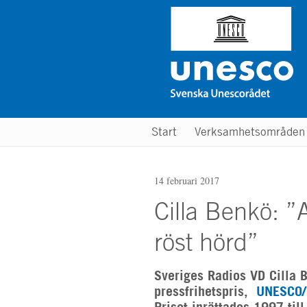
Hoppa
till
huvudinnehåll
Main
Start
Verksamhetsområde
menu
14 februari 2017
Cilla Benkö: ”A
röst hörd”
Sveriges Radios VD Cilla B
pressfrihetspris,
UNESCO/G
Priset inrättades 1997 til