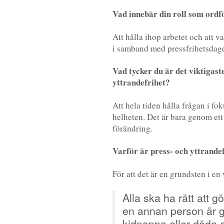
Vad innebär din roll som ord
Att hålla ihop arbetet och att v
i samband med pressfrihetsdage
Vad tycker du är det viktigas
yttrandefrihet?
Att hela tiden hålla frågan i fo
helheten. Det är bara genom ett
förändring.
Varför är press- och yttrandef
För att det är en grundsten i e
Alla ska ha rätt att g
en annan person är gi
kidnappa eller döda 