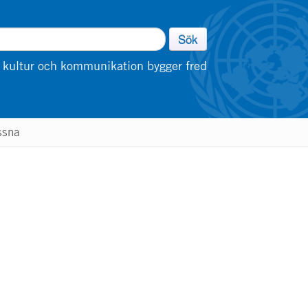
Sök
 kultur och kommunikation bygger fred
ssna