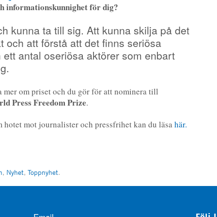
h informationskunnighet för dig?
ch kunna ta till sig. Att kunna skilja på det
 och att förstå att det finns seriösa
ch ett antal oseriösa aktörer som enbart
ng.
 mer om priset och du gör för att nominera till
d Press Freedom Prize
.
 hotet mot journalister och pressfrihet kan du läsa
här.
n
,
Nyhet
,
Toppnyhet
.
Email
Följ 