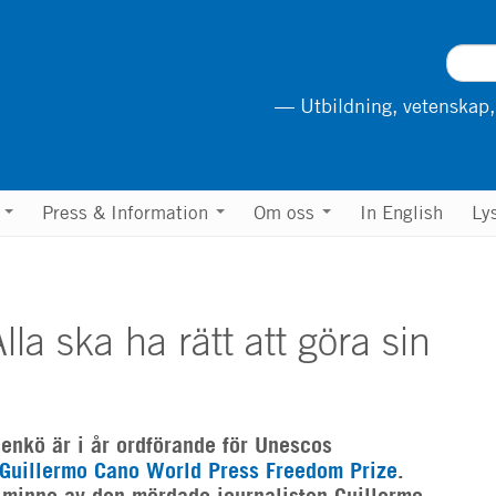
— Utbildning, vetenskap,
n
Press & Information
Om oss
In English
Ly
lla ska ha rätt att göra sin
enkö är i år ordförande för Unescos
uillermo Cano World Press Freedom Prize
.
l minne av den mördade journalisten Guillermo