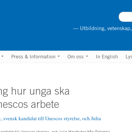
— Utbildning, vetenskap,
n
Press & Information
Om oss
In English
Ly
ng hur unga ska
nescos arbete
ndidat till Unescos styrelse, och Julia Mayrhuber från Österrike