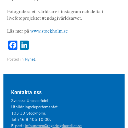
Fotografera ett världsarv i instagram och delta i
livefotoprojektet #endagivärldsarvet.
Läs mer på
www.stockholm.se
Facebook
LinkedIn
Posted in
Nyhet
.
Kontakta oss
Svenska Unescorådet
Utbildningsdepartementet
103 33 Stockholm.
Tel +46 8 405 10 00.
E-post:
infounesco@regeringskansliet.se