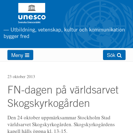
Hoppa
till
huvudinnehåll
— Utbildning, vetenskap, kultur och kommunikation
bygger fred
Main
Meny
Sök
menu
23 oktober 2013
FN-dagen på världsarvet
Skogskyrkogården
Den 24 oktober uppmärksammar Stockholm Stad
världsarvet Skogskyrkogården. Skogskyrkogårdens
kapell hålls öppna kl. 13-15.