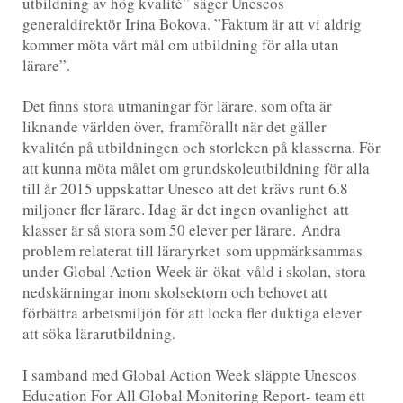
utbildning av hög kvalité” säger Unescos
generaldirektör Irina Bokova. ”Faktum är att vi aldrig
kommer möta vårt mål om utbildning för alla utan
lärare”.
Det finns stora utmaningar för lärare, som ofta är
liknande världen över, framförallt när det gäller
kvalitén på utbildningen och storleken på klasserna. För
att kunna möta målet om grundskoleutbildning för alla
till år 2015 uppskattar Unesco att det krävs runt 6.8
miljoner fler lärare. Idag är det ingen ovanlighet att
klasser är så stora som 50 elever per lärare. Andra
problem relaterat till läraryrket som uppmärksammas
under Global Action Week är ökat våld i skolan, stora
nedskärningar inom skolsektorn och behovet att
förbättra arbetsmiljön för att locka fler duktiga elever
att söka lärarutbildning.
I samband med Global Action Week släppte Unescos
Education For All Global Monitoring Report- team ett