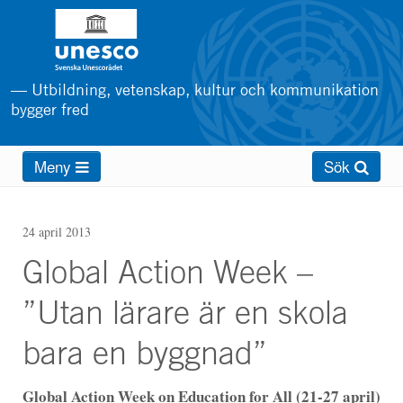
Hoppa
till
huvudinnehåll
— Utbildning, vetenskap, kultur och kommunikation
bygger fred
Main
Meny
Sök
menu
24 april 2013
Global Action Week –
”Utan lärare är en skola
bara en byggnad”
Global Action Week on Education for All (21-27 april)