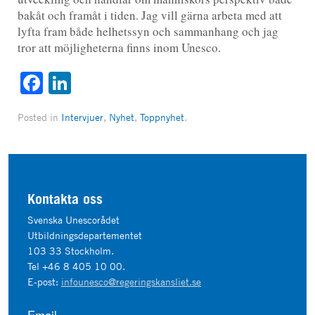
bakåt och framåt i tiden. Jag vill gärna arbeta med att
lyfta fram både helhetssyn och sammanhang och jag
tror att möjligheterna finns inom Unesco.
Facebook
LinkedIn
Posted in
Intervjuer
,
Nyhet
,
Toppnyhet
.
Kontakta oss
Svenska Unescorådet
Utbildningsdepartementet
103 33 Stockholm.
Tel +46 8 405 10 00.
E-post:
infounesco@regeringskansliet.se
Email