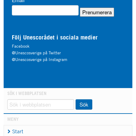
Följ Unescorådet i sociala medier
Facebook
@Unescosverige på Twitter
@Unescosverige på Instagram
SÖK I WEBBPLATSEN
Sök
MENY
Start