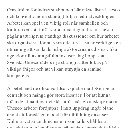
Omvärlden förändras snabbt och här måste även Unesco
och konventionerna ständigt följa med i utvecklingen.
Arbetet kan spela en viktig roll när samhällen och
kulturarvet står inför stora utmaningar. Inom Unesco
pågår naturligtvis ständiga diskussioner om hur arbetet
ska organiseras för att vara effektivt. Det är verkligen en
utmaning att samla de många aktörerna med sina olika
agendor till meningsfulla insatser. Jag hoppas att
Svenska Unescorådets nya strategi sätter fokus på
viktiga frågor och att vi kan utnyttja en samlad
kompetens.
Arbetet med de olika världsarvsplatserna I Sverige är
centralt och många gör stora insatser. För att kunna
möta de utmaningar vi står inför måste kunskaperna om
Unesco-arbetet fördjupas. I mitt uppdrag ingår bland
annat att föreslå en modell för utbildningsinsatser.
Kulturarvet är en dimension i samhällets hållbara
utveckling och handlar om människors perspektiv både