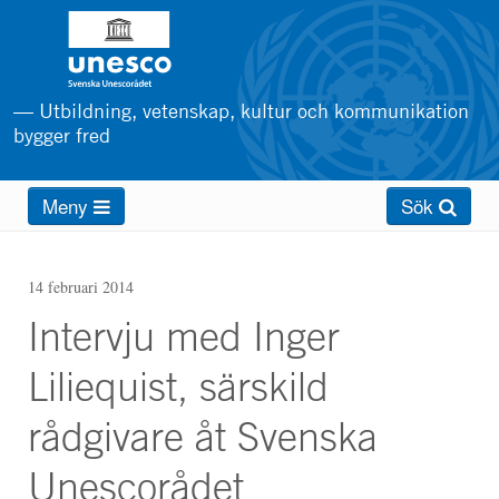
Hoppa
till
huvudinnehåll
— Utbildning, vetenskap, kultur och kommunikation
bygger fred
Main
Meny
Sök
menu
14 februari 2014
Intervju med Inger
Liliequist, särskild
rådgivare åt Svenska
Unescorådet