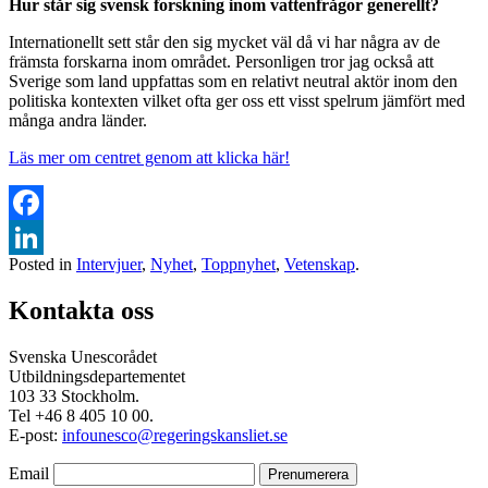
Hur står sig svensk forskning inom vattenfrågor generellt?
Internationellt sett står den sig mycket väl då vi har några av de
främsta forskarna inom området. Personligen tror jag också att
Sverige som land uppfattas som en relativt neutral aktör inom den
politiska kontexten vilket ofta ger oss ett visst spelrum jämfört med
många andra länder.
Läs mer om centret genom att klicka här!
Facebook
Posted in
Intervjuer
,
Nyhet
,
Toppnyhet
,
Vetenskap
.
LinkedIn
Kontakta oss
Svenska Unescorådet
Utbildningsdepartementet
103 33 Stockholm.
Tel +46 8 405 10 00.
E-post:
infounesco@regeringskansliet.se
Email