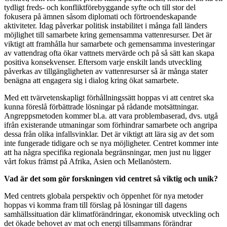
tydligt freds- och konfliktförebyggande syfte och till stor del
fokusera på ämnen såsom diplomati och förtroendeskapande
aktiviteter. Idag påverkar politisk instabilitet i många fall länders
möjlighet till samarbete kring gemensamma vattenresurser. Det är
viktigt att framhålla hur samarbete och gemensamma investeringar
av vattendrag ofta ökar vattnets mervärde och på så sätt kan skapa
positiva konsekvenser. Eftersom varje enskilt lands utveckling
påverkas av tillgängligheten av vattenresurser så är många stater
benägna att engagera sig i dialog kring ökat samarbete.
Med ett tvärvetenskapligt förhållningssätt hoppas vi att centret ska
kunna föreslå förbättrade lösningar på rådande motsättningar.
Angreppsmetoden kommer bl.a. att vara problembaserad, dvs. utgå
ifrån existerande utmaningar som förhindrar samarbete och angripa
dessa från olika infallsvinklar. Det är viktigt att lära sig av det som
inte fungerade tidigare och se nya möjligheter. Centret kommer inte
att ha några specifika regionala begränsningar, men just nu ligger
vårt fokus främst på Afrika, Asien och Mellanöstern.
Vad är det som gör forskningen vid centret så viktig och unik?
Med centrets globala perspektiv och öppenhet för nya metoder
hoppas vi komma fram till förslag på lösningar till dagens
samhällssituation där klimatförändringar, ekonomisk utveckling och
det ökade behovet av mat och energi tillsammans förändrar