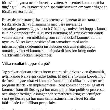
förutsättningarna och behovet av vatten. Att centret kommer att ha
tillgång till SIWI:s nätverk och specialistkunskap om vattenfrågor är
förstås en stor fördel.
En av de mer strategiska aktiviteterna vi planerar är att starta en
forskarskola där vi tillsammans med våra nuvarande
samarbetspartners Uppsala och Göteborgs universitet hoppas kunna
ta in doktorander från 2015 med inriktning på gränsöverskridande
vattenresurser – en utbildning som centret också kommer att dra
nytta av. Vi ser även positivt på att samarbeta med andra
internationella akademiska institutioner och universitet inom
området, vilket vi kommer att inbjuda diskussion kring under
Världsvattenveckan i september.
Vilka resultat hoppas du på?
Jag strävar efter att arbetet inom centret ska drivas av en dynamisk,
nytänkande tvärvetenskaplig kultur. Målet är att kunna koppla ihop
de forskningsresultat vi kommer fram till med olika aktiviteter och
program där de kan implementeras. Rent konkret hoppas jag att vi
kommer fram till förslag på hur man underlättar politiska processer
och skapar fredliga lösningar och samarbeten kring vattenfrågor
samt ge förslag på hur man kan maximera mervärdet för alla
inblandade i ett hållbart perspektiv.