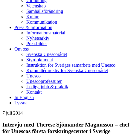
Utbildning
Vetenskap
Samhällsförändring
Kultur
Kommunikation
Press & Information
Informationsmaterial
Nyhetsarkiv
Pressbilder
Om oss
Svenska Unescorådet
Styrdokument
Instruktion för Sveriges samarbete med Unesco
Kommittédirektiv för Svenska Unescorådet
Unesco
Unescoprofessurer
Lediga jobb & praktik
Kontakt
In English
Lyssna
7 juli 2014
Intervju med Therese Sjömander Magnusson – chef
för Unescos första forskningscenter i Sverige