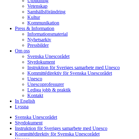
Utbildning
Vetenskap
Samhällsförändring
Kultur
Kommunikation
Press & Information
Informationsmaterial
Nyhetsarkiv
Pressbilder
Om oss
Svenska Unescorådet
Styrdokument
Instruktion för Sveriges samarbete med Unesco
Kommittédirektiv för Svenska Unescorådet
Unesco
Unescoprofessurer
Lediga jobb & praktik
Kontakt
In English
Lyssna
Svenska Unescorådet
Styrdokument
Instruktion för Sveriges samarbete med Unesco
Kommittédirektiv för Svenska Unescorådet