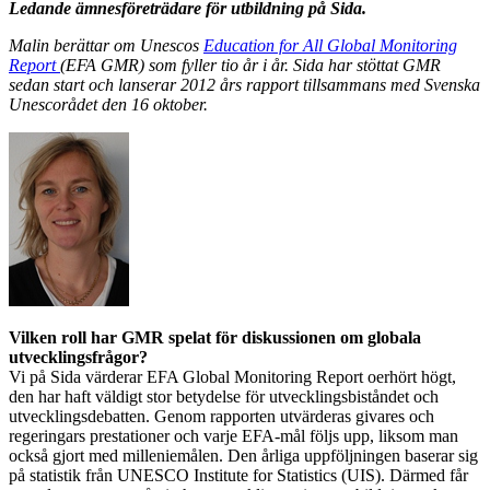
Ledande ämnesföreträdare för utbildning på Sida.
Malin berättar om Unescos
Education for All Global Monitoring
Report
(EFA GMR) som fyller tio år i år. Sida har stöttat GMR
sedan start och lanserar 2012 års rapport tillsammans med Svenska
Unescorådet den 16 oktober.
Vilken roll har GMR spelat för diskussionen om globala
utvecklingsfrågor?
Vi på Sida värderar EFA Global Monitoring Report oerhört högt,
den har haft väldigt stor betydelse för utvecklingsbiståndet och
utvecklingsdebatten. Genom rapporten utvärderas givares och
regeringars prestationer och varje EFA-mål följs upp, liksom man
också gjort med milleniemålen. Den årliga uppföljningen baserar sig
på statistik från UNESCO Institute for Statistics (UIS). Därmed får