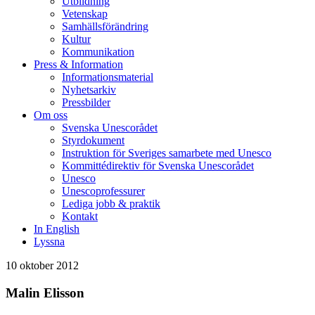
Utbildning
Vetenskap
Samhällsförändring
Kultur
Kommunikation
Press & Information
Informationsmaterial
Nyhetsarkiv
Pressbilder
Om oss
Svenska Unescorådet
Styrdokument
Instruktion för Sveriges samarbete med Unesco
Kommittédirektiv för Svenska Unescorådet
Unesco
Unescoprofessurer
Lediga jobb & praktik
Kontakt
In English
Lyssna
10 oktober 2012
Malin Elisson