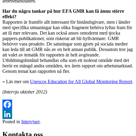
arbetsmarknaden.
Har du några tankar på hur EFA GMR kan få ännu större
effekt?
Rapporten är framför allt intressant för biståndsgivare, men i länder
med specifika utmaningar kan olika fragment behöva lyftas fram för
att få mer relevans. Det kan också anses omodernt med tjocka
pappers-publikationer, som riskerar att bli hyllvärmare. GMR
behöver vara proaktiv. De satsningar som gjorts på sociala medier
kan leda till att GMR nås av en helt annan publik. Dessutom tror jag
att valet av tematik för rapporten är helt avgörande.
Utbildningsbistånd behandlas ofta som ett isolerat område med det
berör en mängd andra områden, tex årets rapport om arbetsmarknad.
Genom temat kan rapporten nå fler.
» Läs mer om
Unescos Education for All Global Monitoring Report
.
(Intervju oktober 2012)
Facebook
Posted in
Intervjuer
.
LinkedIn
Kontakta oss