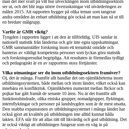
man det mer svart på vitt hur utvecklingen inom utbildningssektorn
ser ut, och det blir inga större överraskningar vid utvärderingen av
målen 2015. Att rapporten bygger på olika teman som tangerar
andra områden än enbart utbildning gör också att man kan nå ut till
en bredare målgrupp.
Varför är GMR viktig?
Tyngden i rapporten ligger i att den är tillförlitlig. UIS samlar in
nationell statistik från länderna och gör inte egna uppskattningar.
GMR sammanställer forskning inom ett tematiskt område och
hanteras av väldigt kompetenta personer som lyckas göra statistik
och forskningsresultat begripliga. Att resultaten är förmedlas tydligt
och pedagogiskt är en av rapportens stora förtjänster.
Vilka utmaningar ser du inom utbildningssektorn framöver?
Oj, det är många. Framför allt handlar det om ojämlikheterna inom
utbildningssystemen, både mellan och inom länder, vilket också kan
innebära en konfliktrisk. Ojämlikheten numerärt mellan flickor och
pojkar har gått framåt de senaste 10 åren. Nu är det framför allt
funktionshindrade, olika etniska grupper, nomadgrupper, flyktingar,
internflyktingar och personer på landsbygden som är de mest utsatta.
Den snabba expansionen av utbildningssystemet i många länder har
också gjort att kvalitén på utbildningen inte alltid kunnat hålla
takten. EFA står för att allas rätt till likvärdig och god utbildning. Det
är också viktigt att utbildningen fungerar som en väg in på