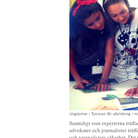
Ungdomar i Tunisien får utbildning i 
Samtidigt som experterna träffa
advokater och journalister träf
och journalisters säkerhet. Det 