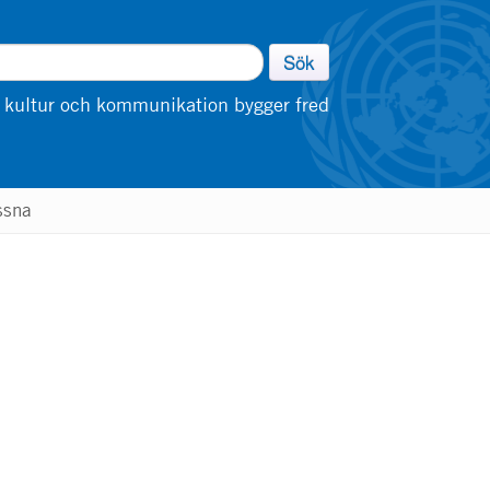
Sök
 kultur och kommunikation bygger fred
ssna