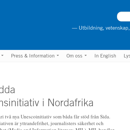
— Utbildning, vetenskap,
n
Press & Information
Om oss
In English
Ly
ödda
initiativ i Nordafrika
ri två nya Unescoinitiativ som båda får stöd från Sida.
tiven är yttrandefrihet, journalisters säkerhet och
het (Media and Information literacy, MIL). MIL handlar