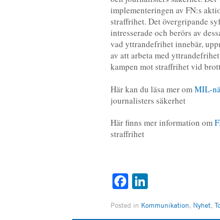
implementeringen av FN:s aktio
straffrihet. Det övergripande sy
intresserade och berörs av dess
vad yttrandefrihet innebär, upp
av att arbeta med yttrandefrihet
kampen mot straffrihet vid brott
Här kan du läsa mer om
MIL-nä
journalisters säkerhet
Här finns mer information om
F
straffrihet
Facebook
LinkedIn
Posted in
Kommunikation
,
Nyhet
,
T