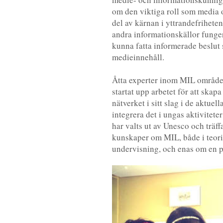
om den viktiga roll som media oc
del av kärnan i yttrandefriheten
andra informationskällor fungera
kunna fatta informerade beslut
medieinnehåll.
Åtta experter inom MIL området
startat upp arbetet för att skapa
nätverket i sitt slag i de aktue
integrera det i ungas aktivitete
har valts ut av Unesco och träff
kunskaper om MIL, både i teori
undervisning, och enas om en p