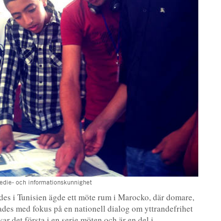
medie- och informationskunnighet
des i Tunisien ägde ett möte rum i Marocko, där domare,
fades med fokus på en nationell dialog om yttrandefrihet
var det första i en serie möten och är en del i