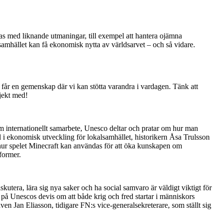
tas med liknande utmaningar, till exempel att hantera ojämna
samhället kan få ekonomisk nytta av världsarvet – och så vidare.
 vi får en gemenskap där vi kan stötta varandra i vardagen. Tänk att
ojekt med!
m internationellt samarbete, Unesco deltar och pratar om hur man
ll i ekonomisk utveckling för lokalsamhället, historikern Åsa Trulsson
 hur spelet Minecraft kan användas för att öka kunskapen om
former.
tera, lära sig nya saker och ha social samvaro är väldigt viktigt för
 på Unescos devis om att både krig och fred startar i människors
en Jan Eliasson, tidigare FN:s vice-generalsekreterare, som ställt sig