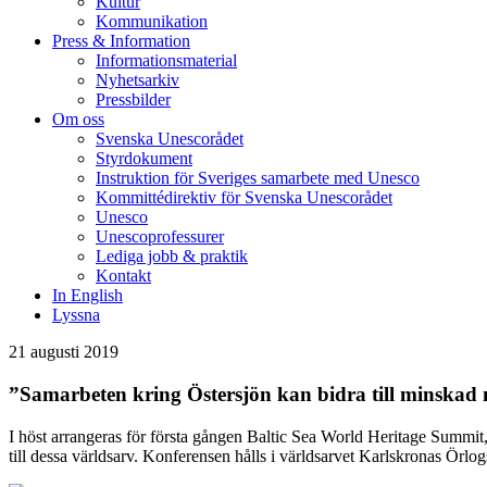
Kultur
Kommunikation
Press & Information
Informationsmaterial
Nyhetsarkiv
Pressbilder
Om oss
Svenska Unescorådet
Styrdokument
Instruktion för Sveriges samarbete med Unesco
Kommittédirektiv för Svenska Unescorådet
Unesco
Unescoprofessurer
Lediga jobb & praktik
Kontakt
In English
Lyssna
21 augusti 2019
”Samarbeten kring Östersjön kan bidra till minskad
I höst arrangeras för första gången Baltic Sea World Heritage Summit,
till dessa världsarv. Konferensen hålls i världsarvet Karlskronas Örlo