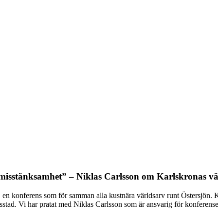
 misstänksamhet” – Niklas Carlsson om Karlskronas vä
 en konferens som för samman alla kustnära världsarv runt Östersjön. Ko
gsstad. Vi har pratat med Niklas Carlsson som är ansvarig för konferens