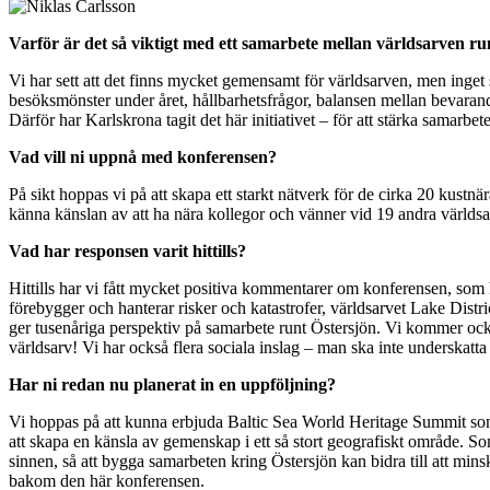
Varför är det så viktigt med ett samarbete mellan världsarven ru
Vi har sett att det finns mycket gemensamt för världsarven, men inget
besöksmönster under året, hållbarhetsfrågor, balansen mellan bevarand
Därför har Karlskrona tagit det här initiativet – för att stärka samarbe
Vad vill ni uppnå med konferensen?
På sikt hoppas vi på att skapa ett starkt nätverk för de cirka 20 kustnä
känna känslan av att ha nära kollegor och vänner vid 19 andra världsa
Vad har responsen varit hittills?
Hittills har vi fått mycket positiva kommentarer om konferensen, som
förebygger och hanterar risker och katastrofer, världsarvet Lake Distri
ger tusenåriga perspektiv på samarbete runt Östersjön. Vi kommer ock
världsarv! Vi har också flera sociala inslag – man ska inte underskatta
Har ni redan nu planerat in en uppföljning?
Vi hoppas på att kunna erbjuda Baltic Sea World Heritage Summit som e
att skapa en känsla av gemenskap i ett så stort geografiskt område. So
sinnen, så att bygga samarbeten kring Östersjön kan bidra till att min
bakom den här konferensen.