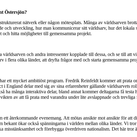
nt Östersjön?
 strukturerat nätverk eller någon mötesplats. Många av världsarven brot
e och utveckling, hur man kommunicerar sitt världsarv, hur det lokala 
tet och hitta möjligheter till gemensamma projekt.
ra världsarven och andra intressenter kopplade till dessa, och se till att
rv i flera olika länder, att dryfta frågor med och starta gemensamma pr
 har ett mycket ambitiöst program. Fredrik Reinfeldt kommer att prata o
ct i England delar med sig av sina erfarenheter gällande världsarvets ro
så ha många interaktiva delar, bland annat kommer deltagarna få testa
 vikten av att få prata med varandra under lite avslappnade och trevliga 
tt återkommande evenemang. Att mötas ansikte mot ansikte för att disku
m bekant ökar också spänningarna i världen mellan olika länder. Vi tror
ska misstänksamhet och förebygga överdriven nationalism. Det här tror äv