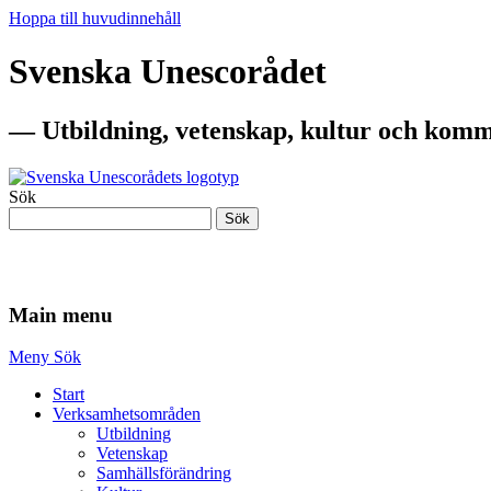
Hoppa till huvudinnehåll
Svenska Unescorådet
— Utbildning, vetenskap, kultur och komm
Sök
Sök
— Utbildning, vetenskap, kultur och komm
Main menu
Meny
Sök
Start
Verksamhetsområden
Utbildning
Vetenskap
Samhällsförändring