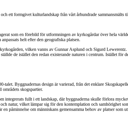
och ett formgivet kulturlandskap från vårt århundrade sammansmälts til
erat som en förebild för utformningen av kyrkogårdar över hela värld
 anpassats helt efter den geografiska platsen.
gskyrkogården, vilken vanns av Gunnar Asplund och Sigurd Lewerentz. T
ställde de istället den redan existerande naturen i centrum. Istället för
talet. Byggnadernas design är varierad, från det enklare Skogskapellet
ll områdets skogspartier.
m integrerats fullt i ett landskap, där byggnaderna skulle förlora mycke
och natur, vilket lämpar sig för den kontemplation och samhörighet som
ch är en påminnelse om människans gemensamma behov av platser som ut