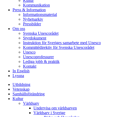
Kultur
Kommunikation
Press & Information
Informationsmaterial
Nyhetsarkiv
Pressbilder
Om oss
Svenska Unescorådet
Styrdokument
Instruktion för Sveriges samarbete med Unesco
Kommittédirektiv för Svenska Unescorådet
Unesco
Unescoprofessurer
Lediga jobb & praktik
Kontakt
In English
Lyssna
Utbildning
Vetenskap
Samhällsförändring
Kultur
Världsarv
Undervisa om världsarven
Världsarv i Sverige