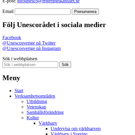
E-post:
infounesco@regeringskansliet.se
Email
Följ Unescorådet i sociala medier
Facebook
@Unescosverige på Twitter
@Unescosverige på Instagram
Sök i webbplatsen
Sök
Meny
Start
Verksamhetsområden
Utbildning
Vetenskap
Samhällsförändring
Kultur
Världsarv
Undervisa om världsarven
Världsarv i Sverige