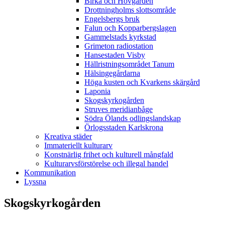
Birka och Hovgården
Drottningholms slottsområde
Engelsbergs bruk
Falun och Kopparbergslagen
Gammelstads kyrkstad
Grimeton radiostation
Hansestaden Visby
Hällristningsområdet Tanum
Hälsingegårdarna
Höga kusten och Kvarkens skärgård
Laponia
Skogskyrkogården
Struves meridianbåge
Södra Ölands odlingslandskap
Örlogsstaden Karlskrona
Kreativa städer
Immateriellt kulturarv
Konstnärlig frihet och kulturell mångfald
Kulturarvsförstörelse och illegal handel
Kommunikation
Lyssna
Skogskyrkogården