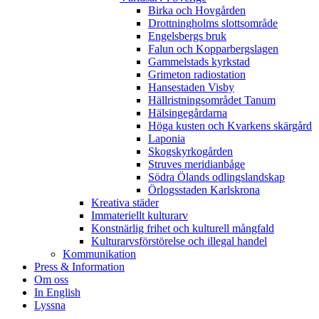
Birka och Hovgården
Drottningholms slottsområde
Engelsbergs bruk
Falun och Kopparbergslagen
Gammelstads kyrkstad
Grimeton radiostation
Hansestaden Visby
Hällristningsområdet Tanum
Hälsingegårdarna
Höga kusten och Kvarkens skärgård
Laponia
Skogskyrkogården
Struves meridianbåge
Södra Ölands odlingslandskap
Örlogsstaden Karlskrona
Kreativa städer
Immateriellt kulturarv
Konstnärlig frihet och kulturell mångfald
Kulturarvsförstörelse och illegal handel
Kommunikation
Press & Information
Om oss
In English
Lyssna