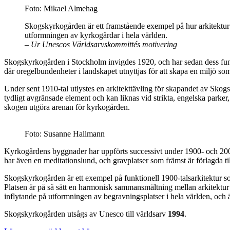
Foto: Mikael Almehag
Skogskyrkogården är ett framstående exempel på hur arkitektur 
utformningen av kyrkogårdar i hela världen.
– Ur Unescos Världsarvskommittés motivering
Skogskyrkogården i Stockholm invigdes 1920, och har sedan dess fung
där oregelbundenheter i landskapet utnyttjas för att skapa en miljö som
Under sent 1910-tal utlystes en arkitekttävling för skapandet av Sko
tydligt avgränsade element och kan liknas vid strikta, engelska parker, 
skogen utgöra arenan för kyrkogården.
Foto: Susanne Hallmann
Kyrkogårdens byggnader har uppförts successivt under 1900- och 2000-
har även en meditationslund, och gravplatser som främst är förlagda ti
Skogskyrkogården är ett exempel på funktionell 1900-talsarkitektur so
Platsen är på så sätt en harmonisk sammansmältning mellan arkitektur 
inflytande på utformningen av begravningsplatser i hela världen, o
Skogskyrkogården utsågs av Unesco till världsarv
1994
.