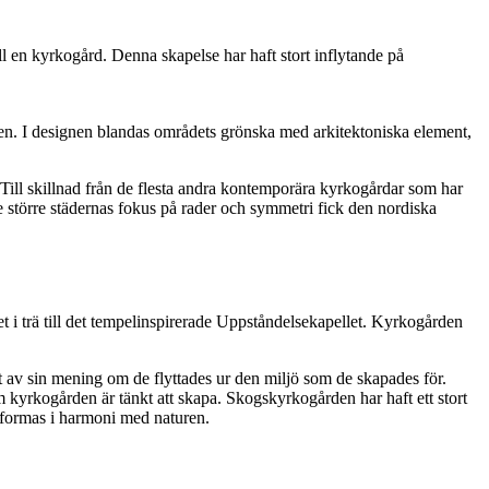
l en kyrkogård. Denna skapelse har haft stort inflytande på
en. I designen blandas områdets grönska med arkitektoniska element,
ill skillnad från de flesta andra kontemporära kyrkogårdar som har
 de större städernas fokus på rader och symmetri fick den nordiska
 i trä till det tempelinspirerade Uppståndelsekapellet. Kyrkogården
t av sin mening om de flyttades ur den miljö som de skapades för.
 kyrkogården är tänkt att skapa. Skogskyrkogården har haft ett stort
formas i harmoni med naturen.