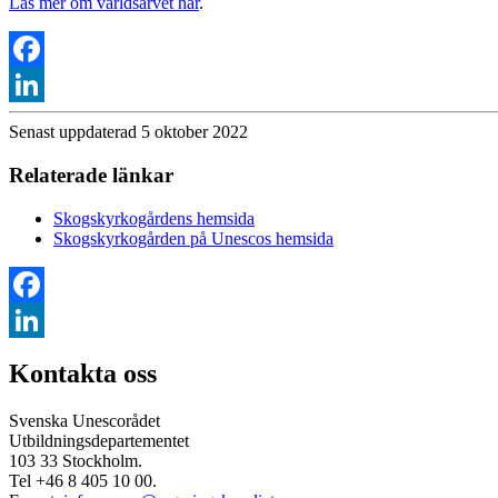
Läs mer om världsarvet här
.
Facebook
LinkedIn
Senast uppdaterad 5 oktober 2022
Relaterade länkar
Skogskyrkogårdens hemsida
Skogskyrkogården på Unescos hemsida
Facebook
LinkedIn
Kontakta oss
Svenska Unescorådet
Utbildningsdepartementet
103 33 Stockholm.
Tel +46 8 405 10 00.