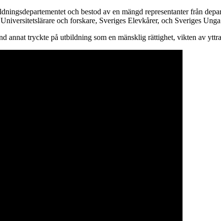
ldningsdepartementet och bestod av en mängd representanter från depar
iversitetslärare och forskare, Sveriges Elevkårer, och Sveriges Ung
and annat tryckte på utbildning som en mänsklig rättighet, vikten av y