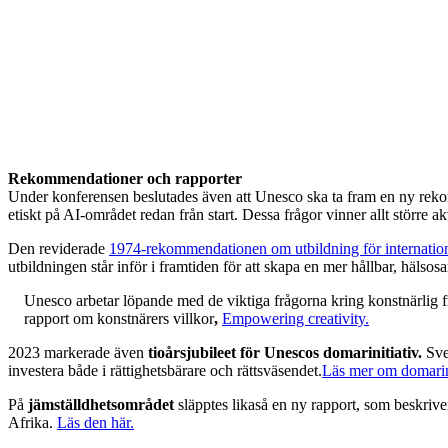
Rekommendationer och rapporter
Under konferensen beslutades även att Unesco ska ta fram en ny rek
etiskt på AI-området redan från start. Dessa frågor vinner allt större
Den reviderade
1974-rekommendationen om utbildning för internatione
utbildningen står inför i framtiden för att skapa en mer hållbar, hälsos
Unesco arbetar löpande med de viktiga frågorna kring konstnärlig fri
rapport om konstnärers villkor
,
Empowering creativity.
2023 markerade även
tioårsjubileet för Unescos domarinitiativ.
Sver
investera både i rättighetsbärare och rättsväsendet.
Läs mer om domarinit
På
jämställdhetsområdet
släpptes likaså en ny rapport, som beskriv
Afrika.
Läs den här.