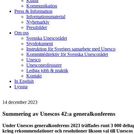
Kultur
Kommunikation
Press & Information
Informationsmaterial
Nyhetsarkiv
Pressbilder
Om oss
Svenska Unescorådet
Styrdokument
Instruktion för Sveriges samarbete med Unesco
Kommittédirektiv för Svenska Unescorådet
Unesco
Unescoprofessurer
Lediga jobb & praktik
Kontakt
In English
Lyssna
14 december 2023
Summering av Unescos 42:a generalkonferens
Under Unescos generalkonferens 2023 träffades runt 3 000 deltag
kring rekommendationer och resolutioner liksom val till Unescos s