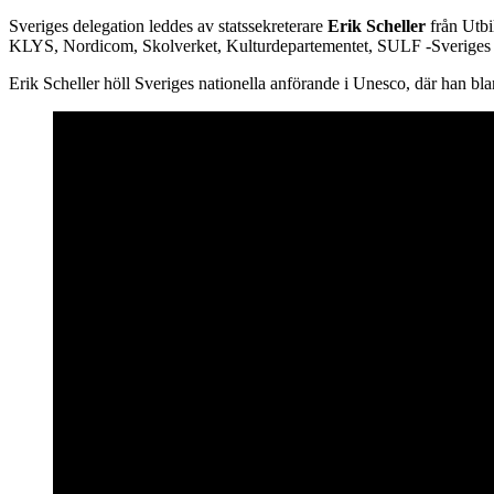
Sveriges delegation leddes av statssekreterare
Erik Scheller
från Utbi
KLYS, Nordicom, Skolverket, Kulturdepartementet, SULF -Sveriges Un
Erik Scheller höll Sveriges nationella anförande i Unesco, där han bl