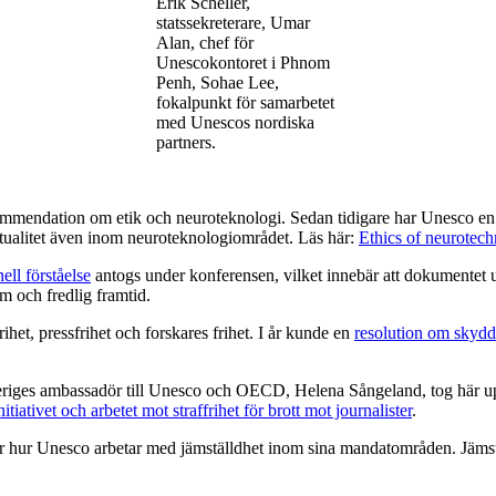
Erik Scheller,
statssekreterare, Umar
Alan, chef för
Unescokontoret i Phnom
Penh, Sohae Lee,
fokalpunkt för samarbetet
med Unescos nordiska
partners.
ommendation om etik och neuroteknologi. Sedan tidigare har Unesco en
 aktualitet även inom neuroteknologiområdet. Läs här:
Ethics of neurote
ll förståelse
antogs under konferensen, vilket innebär att dokumentet u
am och fredlig framtid.
het, pressfrihet och forskares frihet. I år kunde en
resolution om skydd
iges ambassadör till Unesco och OECD, Helena Sångeland, tog här upp S
iativet och arbetet mot straffrihet för brott mot journalister
.
er hur Unesco arbetar med jämställdhet inom sina mandatområden. Jämst