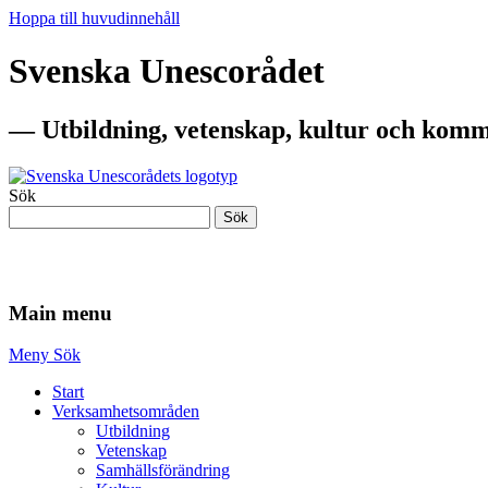
Hoppa till huvudinnehåll
Svenska Unescorådet
— Utbildning, vetenskap, kultur och komm
Sök
Sök
— Utbildning, vetenskap, kultur och komm
Main menu
Meny
Sök
Start
Verksamhetsområden
Utbildning
Vetenskap
Samhällsförändring