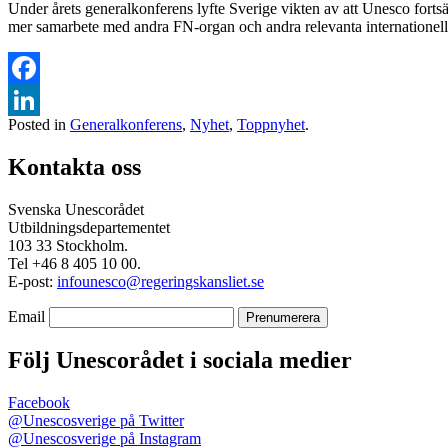
Under årets generalkonferens lyfte Sverige vikten av att Unesco fortsätt
mer samarbete med andra FN-organ och andra relevanta internationella
Facebook
Posted in
Generalkonferens
,
Nyhet
,
Toppnyhet
.
LinkedIn
Kontakta oss
Svenska Unescorådet
Utbildningsdepartementet
103 33 Stockholm.
Tel +46 8 405 10 00.
E-post:
infounesco@regeringskansliet.se
Email
Följ Unescorådet i sociala medier
Facebook
@Unescosverige på Twitter
@Unescosverige på Instagram