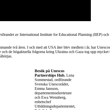
rsfirandet av International Institute for Educational Planning (IIEP) o
mande två åren. I och med att USA åter blev medlem i år, har Unescos 
lse och de högaktuella frågorna kring Ukraina och Gaza tog upp mycket t
åbörjas.
Besök på Unescos
Partnerships Hub.
Lena
Sommestad, ordförande
Svenska Unescorådet,
Emma Jansson,
departementssekreterare
och Ewa Wennberg,
enhetschef
Utbildningsdepartementet,