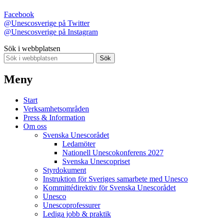
Facebook
@Unescosverige på Twitter
@Unescosverige på Instagram
Sök i webbplatsen
Sök
Meny
Start
Verksamhetsområden
Press & Information
Om oss
Svenska Unescorådet
Ledamöter
Nationell Unescokonferens 2027
Svenska Unescopriset
Styrdokument
Instruktion för Sveriges samarbete med Unesco
Kommittédirektiv för Svenska Unescorådet
Unesco
Unescoprofessurer
Lediga jobb & praktik