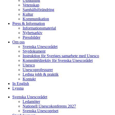
Utbildning
Vetenskap
Samhällsförändring
Kultur
Kommunikation
Press & Information
Informationsmaterial
Nyhetsarkiv
Pressbilder
Om oss
Svenska Unescorådet
Styrdokument
Instruktion för Sveriges samarbete med Unesco
Kommittédirektiv för Svenska Unescorådet
Unesco
Unescoprofessurer
Lediga jobb & praktik
Kontakt
In English
Lyssna
Svenska Unescorådet
Ledamöter
Nationell Unescokonferens 2027
Svenska Unescopriset