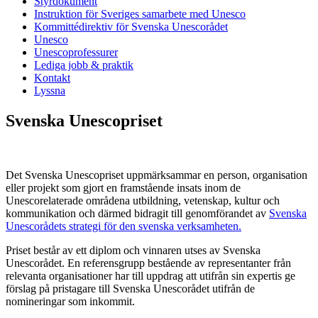
Styrdokument
Instruktion för Sveriges samarbete med Unesco
Kommittédirektiv för Svenska Unescorådet
Unesco
Unescoprofessurer
Lediga jobb & praktik
Kontakt
Lyssna
Svenska Unescopriset
Det Svenska Unescopriset uppmärksammar en person, organisation
eller projekt som gjort en framstående insats inom de
Unescorelaterade områdena utbildning, vetenskap, kultur och
kommunikation och därmed bidragit till genomförandet av
Svenska
Unescorådets strategi för den svenska verksamheten.
Priset består av ett diplom och vinnaren utses av Svenska
Unescorådet. En referensgrupp bestående av representanter från
relevanta organisationer har till uppdrag att utifrån sin expertis ge
förslag på pristagare till Svenska Unescorådet utifrån de
nomineringar som inkommit.