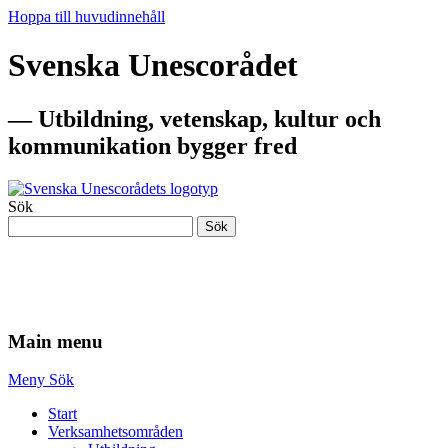
Hoppa till huvudinnehåll
Svenska Unescorådet
— Utbildning, vetenskap, kultur och
kommunikation bygger fred
Sök
Sök
— Utbildning, vetenskap, kultur och
kommunikation bygger fred
Main menu
Meny
Sök
Start
Verksamhetsområden