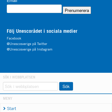
Email
Följ Unescorådet i sociala medier
Facebook
@Unescosverige på Twitter
@Unescosverige på Instagram
SÖK I WEBBPLATSEN
Sök
MENY
Start