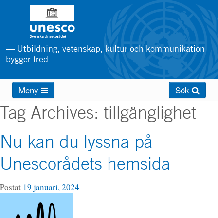
Hoppa
till
huvudinnehåll
— Utbildning, vetenskap, kultur och kommunikation
bygger fred
Main
Meny
Sök
menu
Tag Archives:
tillgänglighet
Nu kan du lyssna på
Unescorådets hemsida
Postat
19 januari, 2024