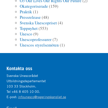
O3 Our Lives Our Rights Our Future
(2)
Okategoriserade
(159)
Praktik
(1)
Pressrelease
(48)
Svenska Unescopriset
(4)
Toppnyhet
(553)
Unesco
(9)
Unescoprofessurer
(7)
Unescos styrelsemöten
(1)
Kontakta oss
Svenska Unescorådet
Utbildningsdepartementet
103 33 Stockholm.
Tel +46 8 405 10 00.
E-post:
infounesco@regeringskansliet.se