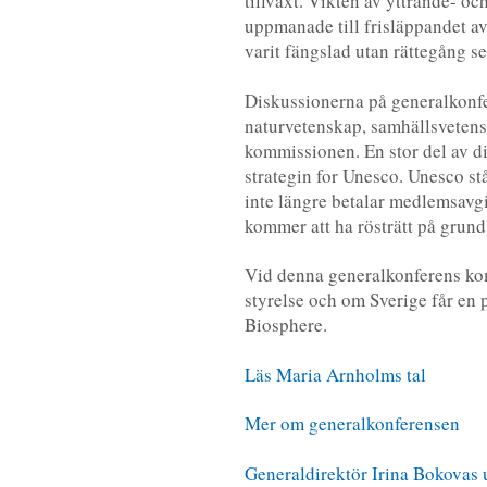
tillväxt. Vikten av yttrande- o
uppmanade till frisläppandet av
varit fängslad utan rättegång 
Diskussionerna på generalkonfe
naturvetenskap, samhällsvetens
kommissionen. En stor del av 
strategin for Unesco. Unesco s
inte längre betalar medlemsavgi
kommer att ha rösträtt på grund
Vid denna generalkonferens kom
styrelse och om Sverige får en
Biosphere.
Läs Maria Arnholms tal
Mer om generalkonferensen
Generaldirektör Irina Bokovas u