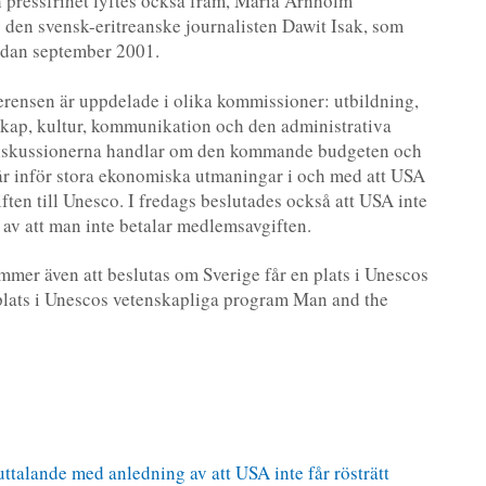
ch pressfrihet lyftes också fram, Maria Arnholm
 den svensk-eritreanske journalisten Dawit Isak, som
sedan september 2001.
rensen är uppdelade i olika kommissioner: utbildning,
kap, kultur, kommunikation och den administrativa
diskussionerna handlar om den kommande budgeten och
tår inför stora ekonomiska utmaningar i och med att USA
ften till Unesco. I fredags beslutades också att USA inte
 av att man inte betalar medlemsavgiften.
mer även att beslutas om Sverige får en plats i Unescos
 plats i Unescos vetenskapliga program Man and the
ttalande med anledning av att USA inte får rösträtt