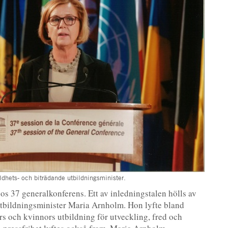
ldhets- och biträdande utbildningsminister.
s 37 generalkonferens. Ett av inledningstalen hölls av
utbildningsminister Maria Arnholm. Hon lyfte bland
rs och kvinnors utbildning för utveckling, fred och