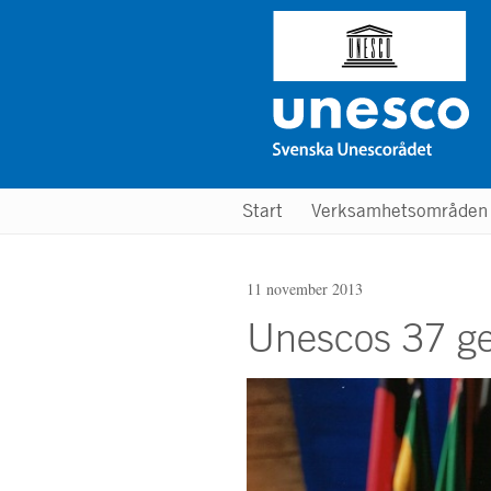
Hoppa
till
huvudinnehåll
Main
Start
Verksamhetsområde
menu
11 november 2013
Unescos 37 ge