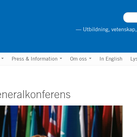
— Utbildning, vetenskap,
n
Press & Information
Om oss
In English
Ly
neralkonferens