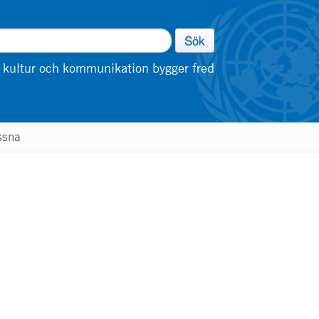
Sök
 kultur och kommunikation bygger fred
ssna