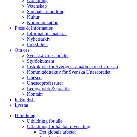
Utbildning
Vetenskap
Samhällsförändring
Kultur
Kommunikation
Press & Information
Informationsmaterial
Nyhetsarkiv
Pressbilder
Om oss
Svenska Unescorådet
Styrdokument
Instruktion för Sveriges samarbete med Unesco
Kommittédirektiv för Svenska Unescorådet
Unesco
Unescoprofessurer
Lediga jobb & praktik
Kontakt
In English
Lyssna
Utbildning
Utbildning för alla
Utbildning för hållbar utveckling
Det globala arbetet