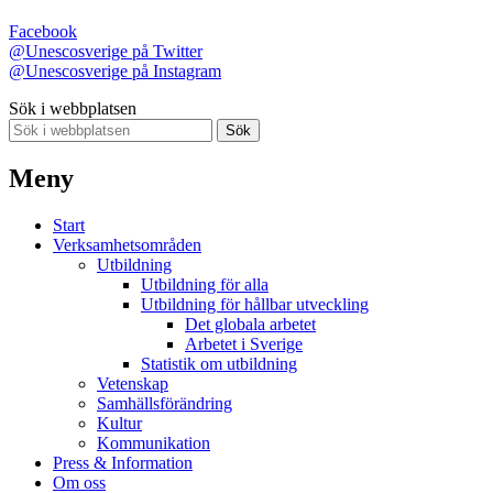
Facebook
@Unescosverige på Twitter
@Unescosverige på Instagram
Sök i webbplatsen
Sök
Meny
Start
Verksamhetsområden
Utbildning
Utbildning för alla
Utbildning för hållbar utveckling
Det globala arbetet
Arbetet i Sverige
Statistik om utbildning
Vetenskap
Samhällsförändring
Kultur
Kommunikation
Press & Information
Om oss