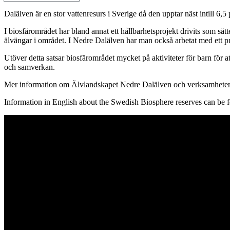
Dalälven är en stor vattenresurs i Sverige då den upptar näst intill 6,
I biosfärområdet har bland annat ett hållbarhetsprojekt drivits som s
älvängar i området. I Nedre Dalälven har man också arbetat med ett pro
Utöver detta satsar biosfärområdet mycket på aktiviteter för barn för a
och samverkan.
Mer information om Älvlandskapet Nedre Dalälven och verksamheten
Information in English about the Swedish Biosphere reserves can be