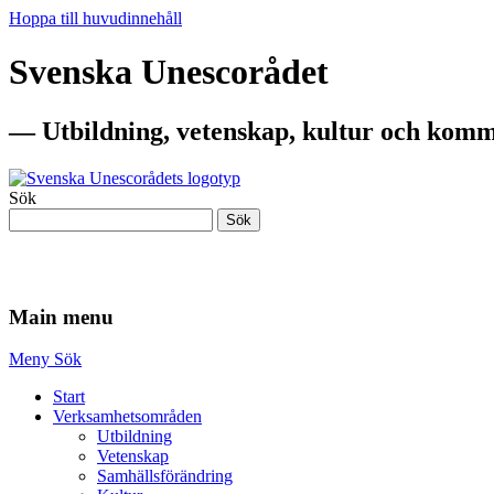
Hoppa till huvudinnehåll
Svenska Unescorådet
— Utbildning, vetenskap, kultur och komm
Sök
Sök
— Utbildning, vetenskap, kultur och komm
Main menu
Meny
Sök
Start
Verksamhetsområden
Utbildning
Vetenskap
Samhällsförändring