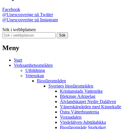
Facebook
@Unescosverige på Twitter
@Unescosverige på Instagram
Sök i webbplatsen
Sök
Meny
Start
Verksamhetsområden
Utbildning
Vetenskap
Biosfärområden
Sveriges biosfärområden
Kristianstads Vattenrike
Blekinge Arkipelag
Älvlandskapet Nedre Dalälven
Vänerskärgården med Kinnekulle
Östra Vätterbranterna
Voxnadalen
Vindelälven-Juhttátahkka
Biosfärområde Storkriket