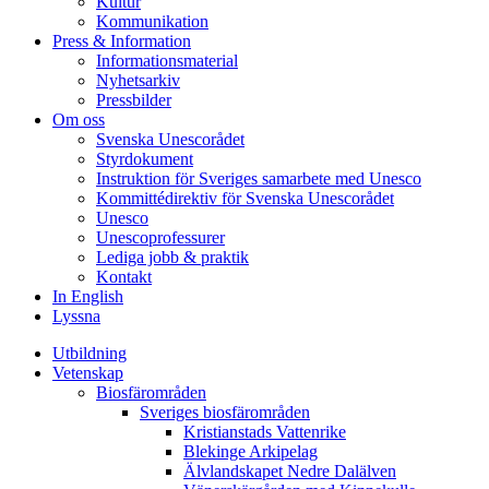
Kultur
Kommunikation
Press & Information
Informationsmaterial
Nyhetsarkiv
Pressbilder
Om oss
Svenska Unescorådet
Styrdokument
Instruktion för Sveriges samarbete med Unesco
Kommittédirektiv för Svenska Unescorådet
Unesco
Unescoprofessurer
Lediga jobb & praktik
Kontakt
In English
Lyssna
Utbildning
Vetenskap
Biosfärområden
Sveriges biosfärområden
Kristianstads Vattenrike
Blekinge Arkipelag
Älvlandskapet Nedre Dalälven