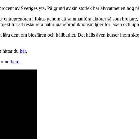
5 procent av Sveriges yta. På grund av sin storlek har älvvattnet en hög 
ätter entreprenören i fokus genom att sammanföra aktörer så som brukare
jekt för att restaurera naturliga reproduktionsmiljöer för laxen och upp
tt lära dem om biosfären och hållbarhet. Det hålls även kurser inom skog
 hittar du
här
.
 found
here
.