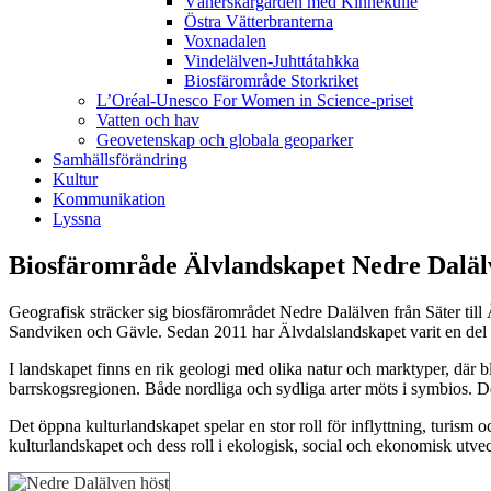
Vänerskärgården med Kinnekulle
Östra Vätterbranterna
Voxnadalen
Vindelälven-Juhttátahkka
Biosfärområde Storkriket
L’Oréal-Unesco For Women in Science-priset
Vatten och hav
Geovetenskap och globala geoparker
Samhällsförändring
Kultur
Kommunikation
Lyssna
Biosfärområde Älvlandskapet Nedre Daläl
Geografisk sträcker sig biosfärområdet Nedre Dalälven från Säter til
Sandviken och Gävle. Sedan 2011 har Älvdalslandskapet varit en del
I landskapet finns en rik geologi med olika natur och marktyper, där b
barrskogsregionen. Både nordliga och sydliga arter möts i symbios. Det
Det öppna kulturlandskapet spelar en stor roll för inflyttning, turism o
kulturlandskapet och dess roll i ekologisk, social och ekonomisk utve