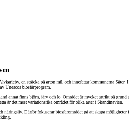
ven
l Älvkarleby, en sträcka på arton mil, och innefattar kommunerna Säter,
 av Unescos biosfärprogram.
land annat finns björn, järv och lo. Området är mycket artrikt på grund 
ta är det mest variationsrika området för olika arter i Skandinavien.
ch näringsliv. Därför fokuserar biosfärområdet på att skapa möjligheter f
ckling.