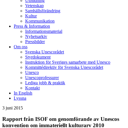
Utbildning
Vetenskap
Samhällsförändring
Kultur
Kommunikation
Press & Information
Informationsmaterial
Nyhetsarkiv
Pressbilder
Om oss
Svenska Unescorådet
Styrdokument
Instruktion för Sveriges samarbete med Unesco
Kommittédirektiv för Svenska Unescorådet
Unesco
Unescoprofessurer
Lediga jobb & praktik
Kontakt
In English
Lyssna
3 juni 2015
Rapport från ISOF om genomförande av Unescos
konvention om immateriellt kulturarv 2010