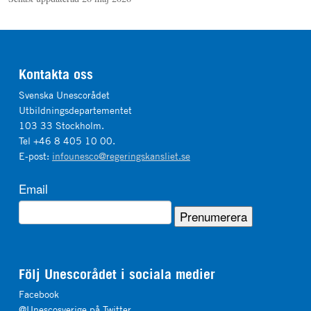
Kontakta oss
Svenska Unescorådet
Utbildningsdepartementet
103 33 Stockholm.
Tel +46 8 405 10 00.
E-post:
infounesco@regeringskansliet.se
Email
Följ Unescorådet i sociala medier
Facebook
@Unescosverige på Twitter