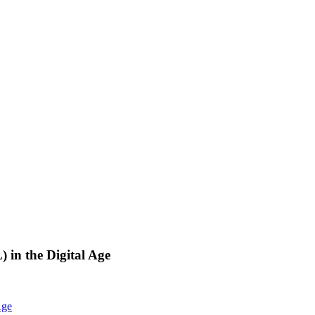
 in the Digital Age
Age