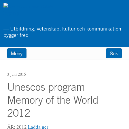
Hoppa
till
huvudinnehåll
— Utbildning, vetenskap, kultur och kommunikation
bygger fred
Main
Meny
Sök
menu
3 juni 2015
Unescos program
Memory of the World
2012
ÅR: 2012
Ladda ner