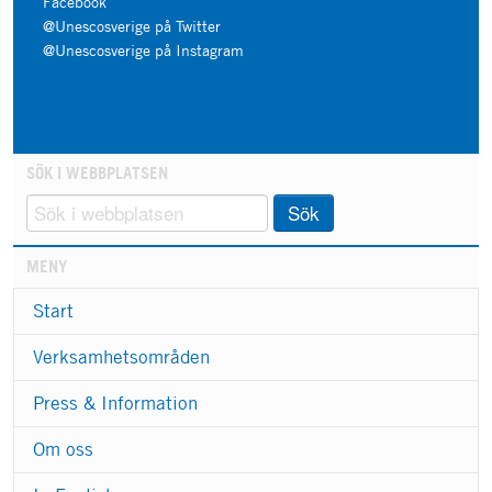
Facebook
@Unescosverige på Twitter
@Unescosverige på Instagram
SÖK I WEBBPLATSEN
Sök
MENY
Start
Verksamhetsområden
Press & Information
Om oss