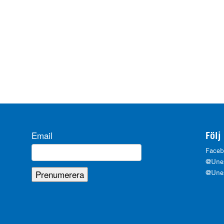
Email
Följ
Faceb
@Unes
@Unes