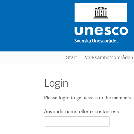
Hoppa
till
huvudinnehåll
Main
Start
Verksamhetsområde
menu
Login
Please login to get access to the members s
Användarnamn eller e-postadress