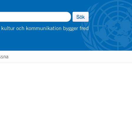
Sök
 kultur och kommunikation bygger fred
ssna