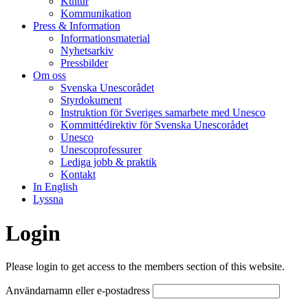
Kultur
Kommunikation
Press & Information
Informationsmaterial
Nyhetsarkiv
Pressbilder
Om oss
Svenska Unescorådet
Styrdokument
Instruktion för Sveriges samarbete med Unesco
Kommittédirektiv för Svenska Unescorådet
Unesco
Unescoprofessurer
Lediga jobb & praktik
Kontakt
In English
Lyssna
Login
Please login to get access to the members section of this website.
Användarnamn eller e-postadress