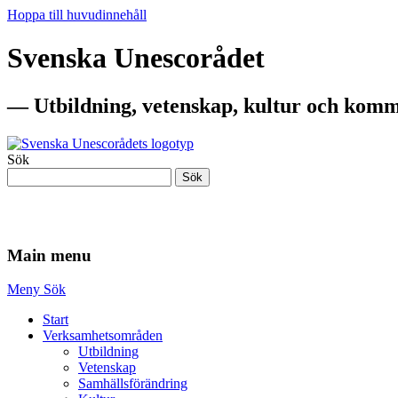
Hoppa till huvudinnehåll
Svenska Unescorådet
— Utbildning, vetenskap, kultur och komm
Sök
Sök
— Utbildning, vetenskap, kultur och komm
Main menu
Meny
Sök
Start
Verksamhetsområden
Utbildning
Vetenskap
Samhällsförändring