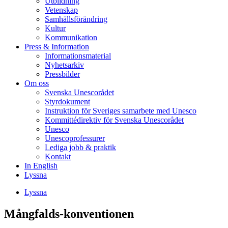
Utbildning
Vetenskap
Samhällsförändring
Kultur
Kommunikation
Press & Information
Informationsmaterial
Nyhetsarkiv
Pressbilder
Om oss
Svenska Unescorådet
Styrdokument
Instruktion för Sveriges samarbete med Unesco
Kommittédirektiv för Svenska Unescorådet
Unesco
Unescoprofessurer
Lediga jobb & praktik
Kontakt
In English
Lyssna
Lyssna
Mångfalds-konventionen