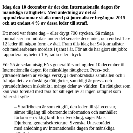
Idag den 10 december är det den Internationella dagen för
mänskliga rättigheter. Med anledning av det så
uppmärksammar vi alla mord på journalister begångna 2015
och att endast 4 % av dessa leder till straff.
Ett mord var femte dag – eller drygt 700 stycken. Så många
journalister har mördats under det senaste decenniet, och endast 1 av
12 leder till någon form av åtal. Fram tills idag har 94 journalister
och mediearbetare mördats i tjänst i år. För att de har gjort sitt jobb:
rapporterat nyheter i TV, radio eller i tryck.
För 55 år sedan utsåg FNs generalförsamling den 10 december till
Internationella dagen för mänskliga rättigheter. Press- och
yttrandefriheten är viktiga verktyg i demokratiska samhällen och i
främjandet av mänskliga rättigheter, samtidigt är press- och
yttrandefriheten inskränkt i många delar av världen. En rättighet som
kan vara förenad med fara för sitt eget liv är ingen rättighet som
fyller sitt syfte.
– Straffriheten är som ett gift, den leder till självcensur,
sämre tillgång till oberoende information och samhället
förlorar en viktig kraft för utveckling, säger Mats
Djurberg, generalsekreterare, Svenska Unescorådet
med anledning av Internationella dagen för mänskliga