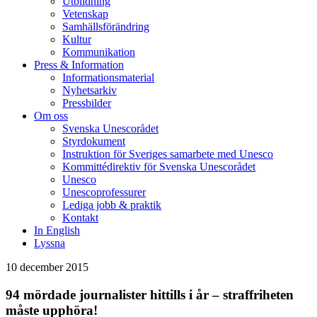
Utbildning
Vetenskap
Samhällsförändring
Kultur
Kommunikation
Press & Information
Informationsmaterial
Nyhetsarkiv
Pressbilder
Om oss
Svenska Unescorådet
Styrdokument
Instruktion för Sveriges samarbete med Unesco
Kommittédirektiv för Svenska Unescorådet
Unesco
Unescoprofessurer
Lediga jobb & praktik
Kontakt
In English
Lyssna
10 december 2015
94 mördade journalister hittills i år – straffriheten
måste upphöra!