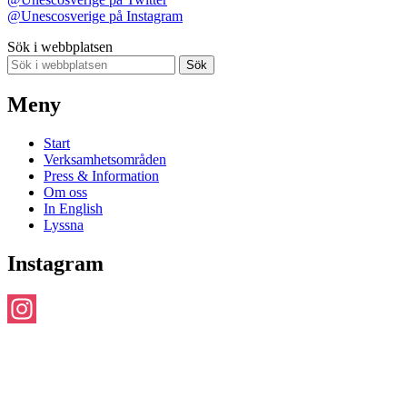
@Unescosverige på Instagram
Sök i webbplatsen
Sök
Meny
Start
Verksamhetsområden
Press & Information
Om oss
In English
Lyssna
Instagram
Instagram