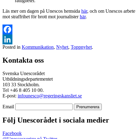
rättigheter.
Läs mer om dagen på Unescos hemsida
här
, och om Unescos arbete
mot straffrihet för brott mot journalister
här
.
Facebook
Posted in
Kommunikation
,
Nyhet
,
Toppnyhet
.
LinkedIn
Kontakta oss
Svenska Unescorådet
Utbildningsdepartementet
103 33 Stockholm.
Tel +46 8 405 10 00.
E-post:
infounesco@regeringskansliet.se
Email
Följ Unescorådet i sociala medier
Facebook
@Unescosverige på Twitter