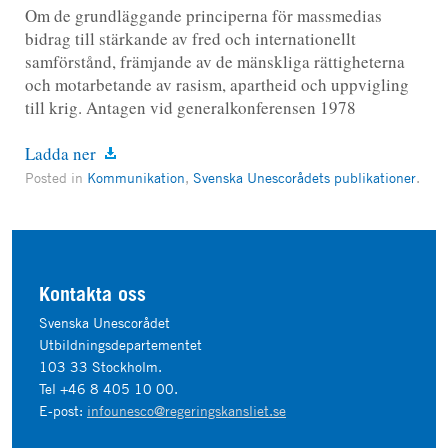
Om de grundläggande principerna för massmedias
bidrag till stärkande av fred och internationellt
samförstånd, främjande av de mänskliga rättigheterna
och motarbetande av rasism, apartheid och uppvigling
till krig. Antagen vid generalkonferensen 1978
Ladda ner
Posted in
Kommunikation
,
Svenska Unescorådets publikationer
.
Kontakta oss
Svenska Unescorådet
Utbildningsdepartementet
103 33 Stockholm.
Tel +46 8 405 10 00.
E-post:
infounesco@regeringskansliet.se