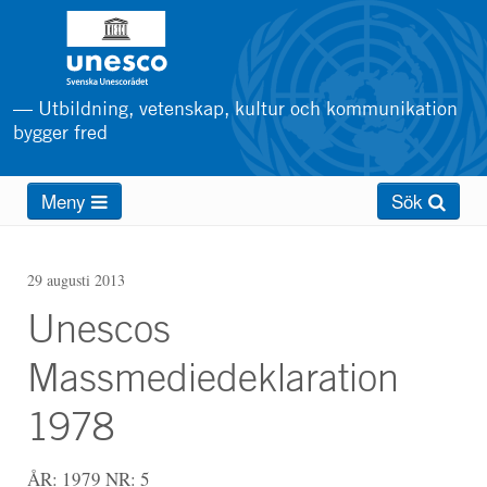
Hoppa
till
huvudinnehåll
— Utbildning, vetenskap, kultur och kommunikation
bygger fred
Main
Meny
Sök
menu
29 augusti 2013
Unescos
Massmediedeklaration
1978
ÅR: 1979
NR: 5