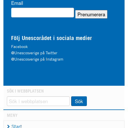
Email
Följ Unescorådet i sociala medier
Facebook
@Unescosverige på Twitter
@Unescosverige på Instagram
SÖK I WEBBPLATSEN
Sök
MENY
Start