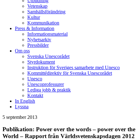
Utbildning
Vetenskap
Samhällsförändring
Kultur
Kommunikation
Press & Information
Informationsmaterial
Nyhetsarkiv
Pressbilder
Om oss
Svenska Unescorådet
Styrdokument
Instruktion för Sveriges samarbete med Unesco
Kommittédirektiv för Svenska Unescorådet
Unesco
Unescoprofessurer
Lediga jobb & praktik
Kontakt
In English
Lyssna
5 september 2013
Publikation: Power over the words – power over the
World – Rapport från Världsvetenskapsdagen 2012