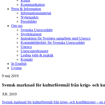
Kultur
Kommunikation
Press & Information
Informationsmaterial
Nyhetsarkiv
Pressbilder
Om oss
Svenska Unescorådet
Styrdokument
Instruktion för Sveriges samarbete med Unesco
Kommittédirektiv för Svenska Unescorådet
Unesco
Unescoprofessurer
Lediga jobb & praktik
Kontakt
In English
Lyssna
9 maj 2019
Svensk marknad för kulturföremål från krigs- och kon
ÅR: 2019
Svensk marknad för kulturföremål från krigs- och konfliktzoner – en 