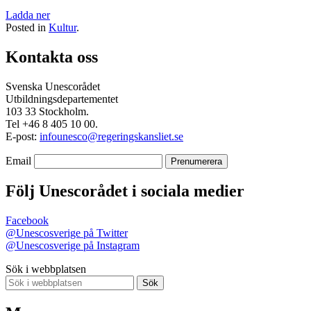
Ladda ner
Posted in
Kultur
.
Kontakta oss
Svenska Unescorådet
Utbildningsdepartementet
103 33 Stockholm.
Tel +46 8 405 10 00.
E-post:
infounesco@regeringskansliet.se
Email
Följ Unescorådet i sociala medier
Facebook
@Unescosverige på Twitter
@Unescosverige på Instagram
Sök i webbplatsen
Sök