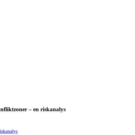
fliktzoner – en riskanalys
riskanalys