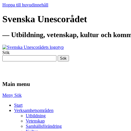
Hoppa till huvudinnehåll
Svenska Unescorådet
— Utbildning, vetenskap, kultur och komm
Sök
Sök
— Utbildning, vetenskap, kultur och komm
Main menu
Meny
Sök
Start
Verksamhetsområden
Utbildning
Vetenskap
Samhällsförändring