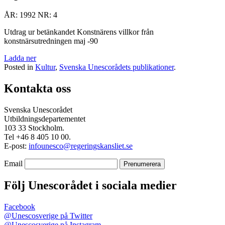
ÅR: 1992
NR: 4
Utdrag ur betänkandet Konstnärens villkor från
konstnärsutredningen maj -90
Ladda ner
Posted in
Kultur
,
Svenska Unescorådets publikationer
.
Kontakta oss
Svenska Unescorådet
Utbildningsdepartementet
103 33 Stockholm.
Tel +46 8 405 10 00.
E-post:
infounesco@regeringskansliet.se
Email
Följ Unescorådet i sociala medier
Facebook
@Unescosverige på Twitter
@Unescosverige på Instagram