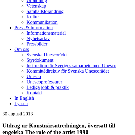
Utbildning
Vetenskap
Samhällsförändring
Kultur
Kommunikation
Press & Information
Informationsmaterial
Nyhetsarkiv
Pressbilder
Om oss
Svenska Unescorådet
Styrdokument
Instruktion för Sveriges samarbete med Unesco
Kommittédirektiv för Svenska Unescorådet
Unesco
Unescoprofessurer
Lediga jobb & praktik
Kontakt
In English
Lyssna
30 augusti 2013
Utdrag ur Konstnärsutredningen, översatt till
engelska The role of the artist 1990