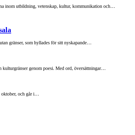
rna inom utbildning, vetenskap, kultur, kommunikation och…
sala
utan gränser, som hyllades för sitt nyskapande…
och kulturgränser genom poesi. Med ord, översättningar…
7 oktober, och går i…