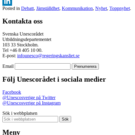
Facebook
Posted in
Debatt
,
Jämställdhet
,
Kommunikation
,
Nyhet
,
Toppnyhet
.
LinkedIn
Kontakta oss
Svenska Unescorådet
Utbildningsdepartementet
103 33 Stockholm.
Tel +46 8 405 10 00.
E-post:
infounesco@regeringskansliet.se
Email
Följ Unescorådet i sociala medier
Facebook
@Unescosverige på Twitter
@Unescosverige på Instagram
Sök i webbplatsen
Sök
Meny