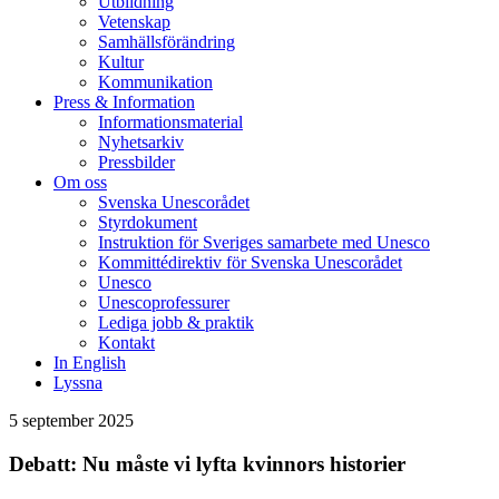
Utbildning
Vetenskap
Samhällsförändring
Kultur
Kommunikation
Press & Information
Informationsmaterial
Nyhetsarkiv
Pressbilder
Om oss
Svenska Unescorådet
Styrdokument
Instruktion för Sveriges samarbete med Unesco
Kommittédirektiv för Svenska Unescorådet
Unesco
Unescoprofessurer
Lediga jobb & praktik
Kontakt
In English
Lyssna
5 september 2025
Debatt: Nu måste vi lyfta kvinnors historier