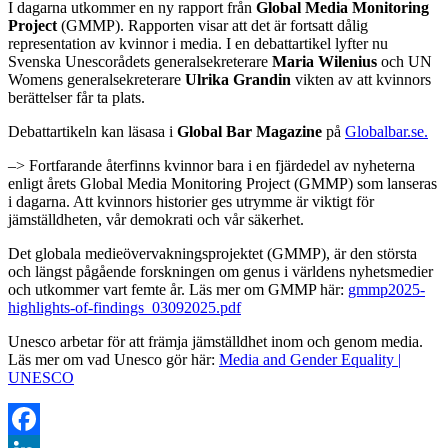
I dagarna utkommer en ny rapport från
Global Media Monitoring
Project
(GMMP). Rapporten visar att det är fortsatt dålig
representation av kvinnor i media. I en debattartikel lyfter nu
Svenska Unescorådets generalsekreterare
Maria Wilenius
och UN
Womens generalsekreterare
Ulrika Grandin
vikten av att kvinnors
berättelser får ta plats.
Debattartikeln kan läsasa i
Global Bar Magazine
på
Globalbar.se.
–> Fortfarande återfinns kvinnor bara i en fjärdedel av nyheterna
enligt årets Global Media Monitoring Project (GMMP) som lanseras
i dagarna. Att kvinnors historier ges utrymme är viktigt för
jämställdheten, vår demokrati och vår säkerhet.
Det globala medieövervakningsprojektet (GMMP), är den största
och längst pågående forskningen om genus i världens nyhetsmedier
och utkommer vart femte år. Läs mer om GMMP här:
gmmp2025-
highlights-of-findings_03092025.pdf
Unesco arbetar för att främja jämställdhet inom och genom media.
Läs mer om vad Unesco gör här:
Media and Gender Equality |
UNESCO