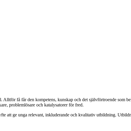
l. Alltför få får den kompetens, kunskap och det självförtroende som behö
kare, problemlösare och katalysatorer för fred.
fte att ge unga relevant, inkluderande och kvalitativ utbildning. Utbild