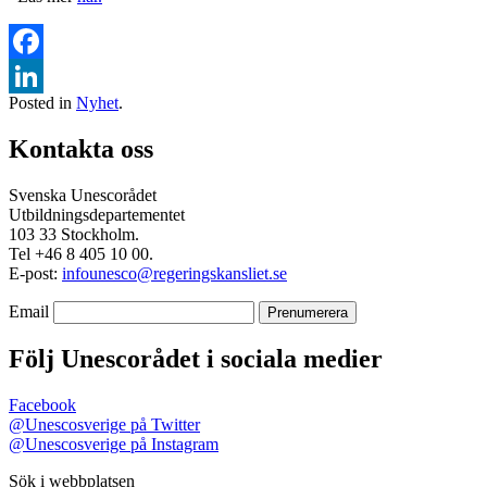
Facebook
Posted in
Nyhet
.
LinkedIn
Kontakta oss
Svenska Unescorådet
Utbildningsdepartementet
103 33 Stockholm.
Tel +46 8 405 10 00.
E-post:
infounesco@regeringskansliet.se
Email
Följ Unescorådet i sociala medier
Facebook
@Unescosverige på Twitter
@Unescosverige på Instagram
Sök i webbplatsen