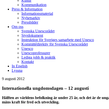
Kultur
Kommunikation
Press & Information
Informationsmaterial
Nyhetsarkiv
Pressbilder
Om oss
Svenska Unescorådet
Styrdokument
Instruktion för Sveriges samarbete med Unesco
Kommittédirektiv för Svenska Unescorådet
Unesco
Unescoprofessurer
Lediga jobb & praktik
Kontakt
In English
Lyssna
9 augusti 2012
Internationella ungdomsdagen – 12 augusti
Hälften av världens befolkning är under 25 år, och det är de u
mäns kraft för fred och utveckling.