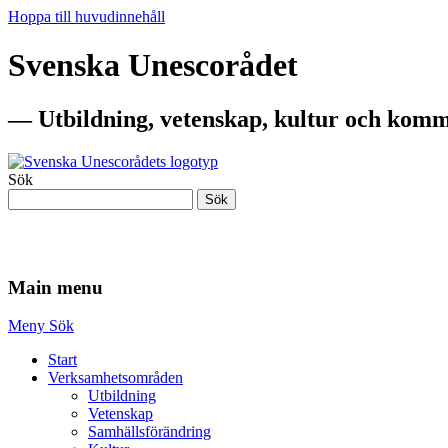
Hoppa till huvudinnehåll
Svenska Unescorådet
— Utbildning, vetenskap, kultur och komm
Sök
Sök
— Utbildning, vetenskap, kultur och komm
Main menu
Meny
Sök
Start
Verksamhetsområden
Utbildning
Vetenskap
Samhällsförändring