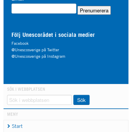
Följ Unescorådet i sociala medier
Facebook
@Unescosverige på Twitter
@Unescosverige på Instagram
SÖK I WEBBPLATSEN
Sök
MENY
Start