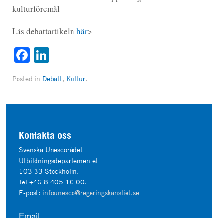
kulturföremål
Läs debattartikeln
här
>
Facebook
LinkedIn
Posted in
Debatt
,
Kultur
.
Kontakta oss
Svenska Unescorådet
Utbildningsdepartementet
103 33 Stockholm.
Tel +46 8 405 10 00.
E-post:
infounesco@regeringskansliet.se
Email