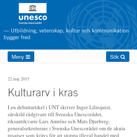
Hoppa
till
huvudinnehåll
— Utbildning, vetenskap, kultur och kommunikation
bygger fred
Main
Meny
Sök
menu
22 maj 2015
Kulturarv i kras
I en debattartikel i UNT skriver Inger Liliequist,
särskild rådgivare till Svenska Unescorådet,
riksantikvarie Lars Amréus och Mats Djurberg,
generalsekreterare i Svenska Unescorådet om de akuta
insatser som krävs för att stoppa illegal handel med