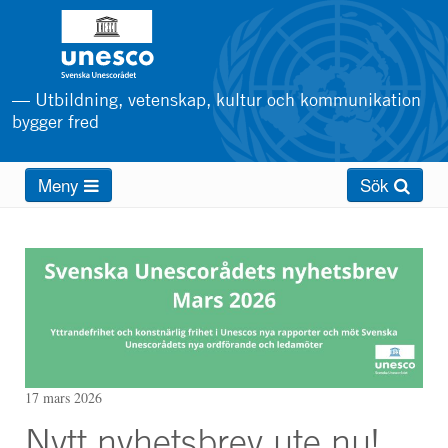
Hoppa
till
huvudinnehåll
— Utbildning, vetenskap, kultur och kommunikation
bygger fred
Main
Meny
Sök
menu
17 mars 2026
Nytt nyhetsbrev ute nu!