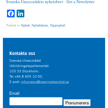
Svenska Unescorådets nyhetsbrev · Get a Newsletter
Facebook
LinkedIn
Posted in
Nyhet
,
Nyhetsbrev
,
Toppnyhet
.
Kontakta oss
Svenska Unescorådet
Utbildningsdepartementet
103 33 Stockholm.
Tel +46 8 405 10 00.
E-post:
infounesco@regeringskansliet.se
Email