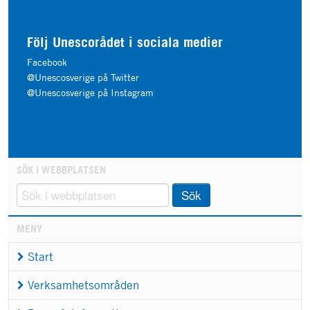
Följ Unescorådet i sociala medier
Facebook
@Unescosverige på Twitter
@Unescosverige på Instagram
SÖK I WEBBPLATSEN
Sök
MENY
Start
Verksamhetsområden