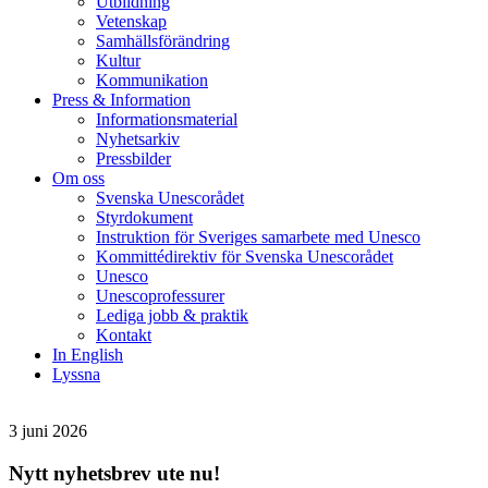
Utbildning
Vetenskap
Samhällsförändring
Kultur
Kommunikation
Press & Information
Informationsmaterial
Nyhetsarkiv
Pressbilder
Om oss
Svenska Unescorådet
Styrdokument
Instruktion för Sveriges samarbete med Unesco
Kommittédirektiv för Svenska Unescorådet
Unesco
Unescoprofessurer
Lediga jobb & praktik
Kontakt
In English
Lyssna
3 juni 2026
Nytt nyhetsbrev ute nu!