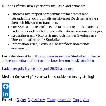
Nu finns vårens sista nyhetsbrev ute, läs bland annat om:
Unescos nya rapport som sammanfattar arbetet med
yttrandefrihet och journalisters säkerhet för de senaste fyra
åren och blickar mot framtiden.
Om Svenska Unescorådets första möte i ny konstellation samt
vad Unescorådet och Unescos alla nationalkommissioner gör.
Kronprinsessan Victoria är med och inviger Sveriges nya
Unesco biosfärområde Storkriket.
Information kring Svenska Unescorådets kommande
evenemang.
Läs nyhetsbrevet här:
Kronprinsessan invigde Storkriket, Unescos
arbete med yttrandefrihet och ny broschyr om biosfärområden
Ladda ner pdf: Nyhetsbrev-juni-2026
Ladda ner
Med det önskar vi på Svenska Unescorådet en trevlig läsning!
Facebook
Posted in
Nyhet
,
Nyhetsbrev
,
Okategoriserade
,
Toppnyhet
.
LinkedIn