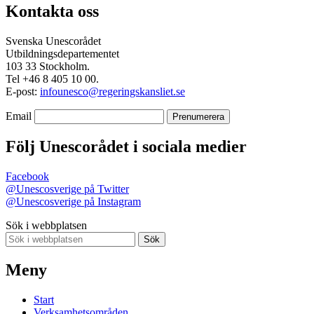
Kontakta oss
Svenska Unescorådet
Utbildningsdepartementet
103 33 Stockholm.
Tel +46 8 405 10 00.
E-post:
infounesco@regeringskansliet.se
Email
Följ Unescorådet i sociala medier
Facebook
@Unescosverige på Twitter
@Unescosverige på Instagram
Sök i webbplatsen
Sök
Meny
Start
Verksamhetsområden