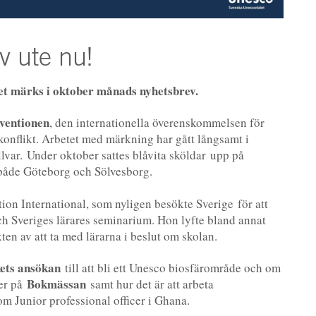
v ute nu!
et märks i oktober månads nyhetsbrev.
nventionen
, den internationella överenskommelsen för
konflikt. Arbetet med märkning har gått långsamt i
llvar. Under oktober sattes blåvita sköldar upp på
 både Göteborg och Sölvesborg.
ion International, som nyligen besökte Sverige för att
ch Sveriges lärares seminarium. Hon lyfte bland annat
ten av att ta med lärarna i beslut om skolan.
kets ansökan
till att bli ett Unesco biosfärområde och om
Bokmässan
ter på
samt hur det är att arbeta
m Junior professional officer i Ghana.