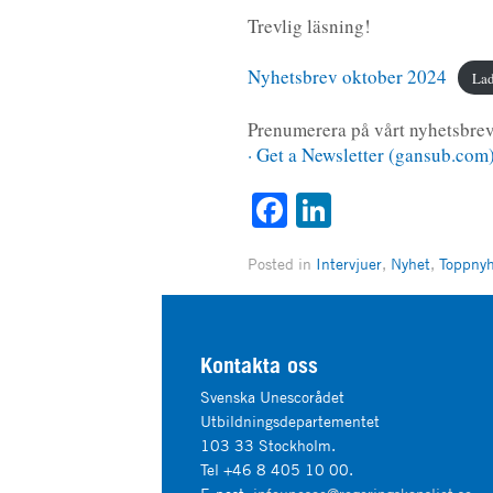
Trevlig läsning!
Nyhetsbrev oktober 2024
Lad
Prenumerera på vårt nyhetsbre
· Get a Newsletter (gansub.com
Facebook
LinkedIn
Posted in
Intervjuer
,
Nyhet
,
Toppny
Kontakta oss
Svenska Unescorådet
Utbildningsdepartementet
103 33 Stockholm.
Tel +46 8 405 10 00.