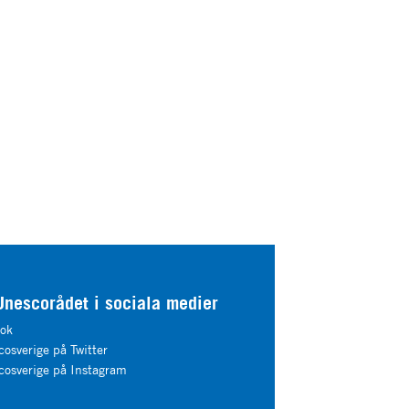
Unescorådet i sociala medier
ok
osverige på Twitter
osverige på Instagram