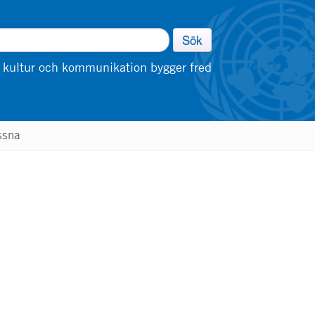
Sök
 kultur och kommunikation bygger fred
ssna