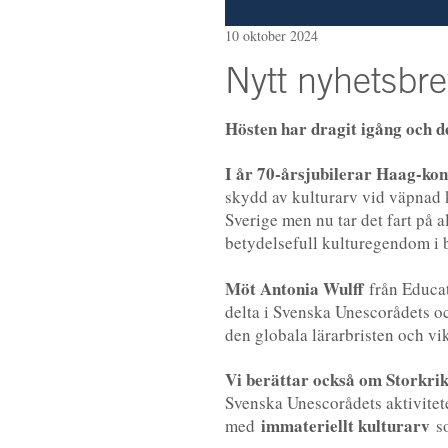
10 oktober 2024
Nytt nyhetsbre
Hösten har dragit igång och d
I år 70-årsjubilerar Haag-ko
skydd av kulturarv vid väpnad 
Sverige men nu tar det fart på a
betydelsefull kulturegendom i
Möt Antonia Wulff
från Educat
delta i Svenska Unescorådets o
den globala lärarbristen och vik
Vi berättar också om Storkri
Svenska Unescorådets aktivite
immateriellt kulturarv
med
so