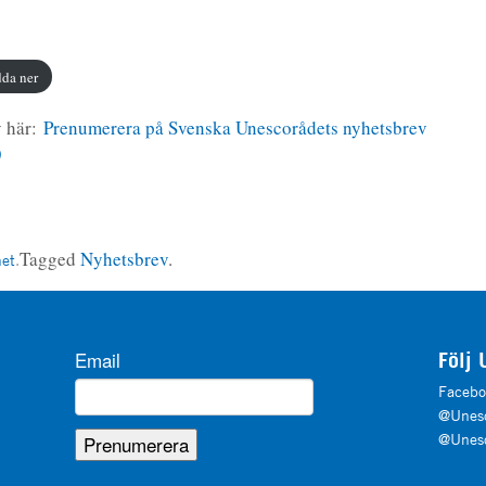
da ner
v här:
Prenumerera på Svenska Unescorådets nyhetsbrev
)
Tagged
Nyhetsbrev
.
het
.
Email
Följ 
Facebo
@Unesc
@Unesc