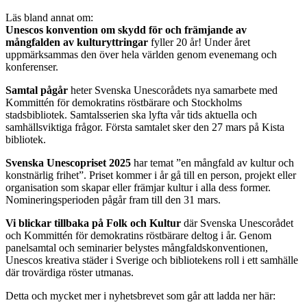
Läs bland annat om:
Unescos konvention om skydd för och främjande av
mångfalden av kulturyttringar
fyller 20 år! Under året
uppmärksammas den över hela världen genom evenemang och
konferenser.
Samtal pågår
heter Svenska Unescorådets nya samarbete med
Kommittén för demokratins röstbärare och Stockholms
stadsbibliotek. Samtalsserien ska lyfta vår tids aktuella och
samhällsviktiga frågor. Första samtalet sker den 27 mars på Kista
bibliotek.
Svenska Unescopriset 2025
har temat ”en mångfald av kultur och
konstnärlig frihet”. Priset kommer i år gå till en person, projekt eller
organisation som skapar eller främjar kultur i alla dess former.
Nomineringsperioden pågår fram till den 31 mars.
Vi blickar tillbaka på Folk och Kultur
där Svenska Unescorådet
och Kommittén för demokratins röstbärare deltog i år. Genom
panelsamtal och seminarier belystes mångfaldskonventionen,
Unescos kreativa städer i Sverige och bibliotekens roll i ett samhälle
där trovärdiga röster utmanas.
Detta och mycket mer i nyhetsbrevet som går att ladda ner här: