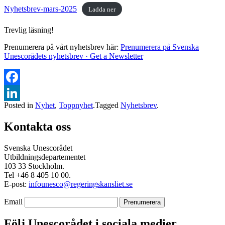
Nyhetsbrev-mars-2025
Ladda ner
Trevlig läsning!
Prenumerera på vårt nyhetsbrev här:
Prenumerera på Svenska
Unescorådets nyhetsbrev · Get a Newsletter
Facebook
Posted in
Nyhet
,
Toppnyhet
.
Tagged
Nyhetsbrev
.
LinkedIn
Kontakta oss
Svenska Unescorådet
Utbildningsdepartementet
103 33 Stockholm.
Tel +46 8 405 10 00.
E-post:
infounesco@regeringskansliet.se
Email
Följ Unescorådet i sociala medier