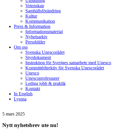
Utbildning
Vetenskap
Samhällsförändring
Kultur
Kommunikation
Press & Information
Informationsmaterial
Nyhetsarkiv
Pressbilder
Om oss
Svenska Unescorådet
Styrdokument
Instruktion för Sveriges samarbete med Unesco
Kommittédirektiv för Svenska Unescorådet
Unesco
Unescoprofessurer
Lediga jobb & praktik
Kontakt
In English
Lyssna
5 mars 2025
Nytt nyhetsbrev ute nu!