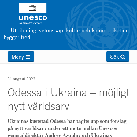
Hoppa
till
huvudinnehåll
— Utbildning, vetenskap, kultur och kommunikation
bygger fred
Main
Meny
Sök
menu
31 augusti 2022
Odessa i Ukraina – möjligt
nytt världsarv
Ukrainas kuststad Odessa har tagits upp som förslag
på nytt världsarv under ett möte mellan Unescos
generaldirektör Audrey Azoulay och Ukrainas