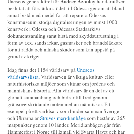
Audrey Azoulay
Unescos generaldirektör
har därutöver
beslutat att förstärka stödet till Odessa genom att bland
annat bistå med medel för att reparera Odessas
konstmuseum, stödja digitaliseringen av minst 1000
konstverk i Odessa och Odessas Stadsarkivs
dokumentsamling samt bistå med skyddsutrustning i
form av t.ex. sandsäckar, gasmasker och brandsläckare
för att rädda och minska skador som kan uppstå på
grund av kriget.
Idag finns det 1154 världsarv på
Unescos
världsarvslista
. Världsarven är viktiga kultur- eller
naturhistoriska miljöer som vittnar om jordens och
människans historia. Alla världsarv är en del av ett
globalt sammanhang och bidrar till fred genom
gränsöverskridande möten mellan människor. Ett
exempel på ett världsarv som binder samman Sverige
och Ukraina är
Struves meridianbåge
som består av 265
mätpunkter genom 10 länder. Meridianbågen går från
Hammerfest i Norge till Izmail vid Svarta Havet och har