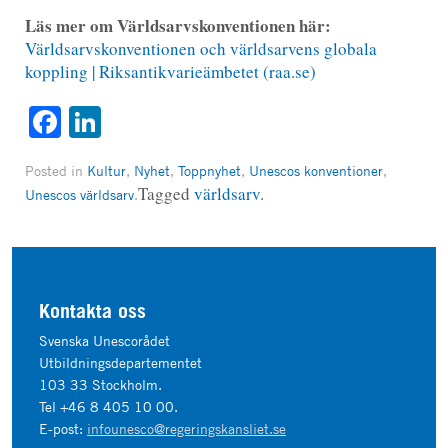
Läs mer om Världsarvskonventionen här:
Världsarvskonventionen och världsarvens globala
koppling | Riksantikvarieämbetet (raa.se)
Facebook
LinkedIn
Posted in
Kultur
,
Nyhet
,
Toppnyhet
,
Unescos konventioner
,
Tagged
världsarv
.
Unescos världsarv
.
Kontakta oss
Svenska Unescorådet
Utbildningsdepartementet
103 33 Stockholm.
Tel +46 8 405 10 00.
E-post:
infounesco@regeringskansliet.se