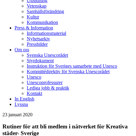
Utbildning
Vetenskap
Samhällsförändring
Kultur
Kommunikation
Press & Information
Informationsmaterial
Nyhetsarkiv
Pressbilder
Om oss
Svenska Unescorådet
Styrdokument
Instruktion för Sveriges samarbete med Unesco
Kommittédirektiv för Svenska Unescorådet
Unesco
Unescoprofessurer
Lediga jobb & praktik
Kontakt
In English
Lyssna
23 januari 2020
Rutiner för att bli medlem i nätverket för Kreativa
städer- Sverige