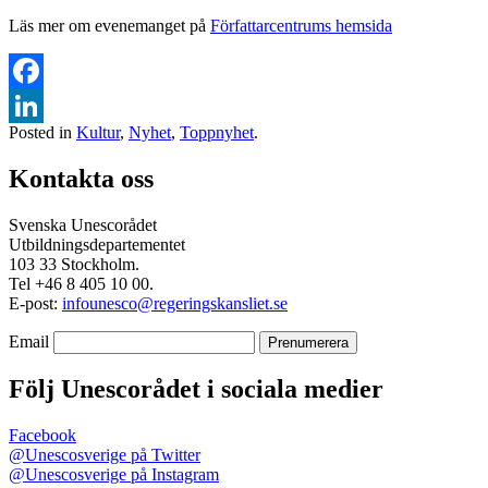
Läs mer om evenemanget på
Författarcentrums hemsida
Facebook
Posted in
Kultur
,
Nyhet
,
Toppnyhet
.
LinkedIn
Kontakta oss
Svenska Unescorådet
Utbildningsdepartementet
103 33 Stockholm.
Tel +46 8 405 10 00.
E-post:
infounesco@regeringskansliet.se
Email
Följ Unescorådet i sociala medier
Facebook
@Unescosverige på Twitter
@Unescosverige på Instagram