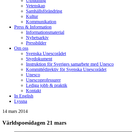
Utbildning
Vetenskap
Samhällsförändring
Kultur
Kommunikation
Press & Information
Informationsmaterial
Nyhetsarkiv
Pressbilder
Om oss
Svenska Unescorådet
Styrdokument
Instruktion för Sveriges samarbete med Unesco
Kommittédirektiv för Svenska Unescorådet
Unesco
Unescoprofessurer
Lediga jobb & praktik
Kontakt
In English
Lyssna
14 mars 2014
Världspoesidagen 21 mars