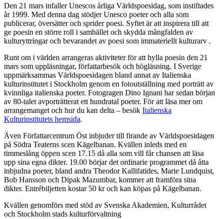
Den 21 mars infaller Unescos årliga Världspoesidag, som instiftades
år 1999. Med denna dag stödjer Unesco poeter och alla som
publicerar, översätter och sprider poesi. Syftet är att inspirera till att
ge poesin en större roll i samhället och skydda mångfalden av
kulturyttringar och bevarandet av poesi som immateriellt kulturarv .
Runt om i världen arrangeras aktiviteter för att hylla poesin den 21
mars som uppläsningar, författarbesök och högläsning. I Sverige
uppmärksammas Världspoesidagen bland annat av Italienska
kulturinstitutet i Stockholm genom en fotoutställning med porträtt av
kvinnliga italienska poeter. Fotogragen Dino Ignani har sedan början
av 80-talet avporträtterat ett hundratal poeter. För att läsa mer om
arrangemanget och hur du kan delta – besök
Italienska
Kulturinstitutets hemsida
.
Även Författarcentrum Öst inbjuder till firande av Världspoesidagen
på Södra Teaterns scen Kägelbanan. Kvällen inleds med en
timmeslång öppen scen 17.15 då alla som vill får chansen att läsa
upp sina egna dikter. 19.00 börjar det ordinarie programmet då åtta
inbjudna poeter, bland andra Theodor Kallifatides, Marie Lundquist,
Bob Hansson och Dipak Mazumbar, kommer att framföra sina
dikter. Entrébiljetten kostar 50 kr och kan köpas på Kägelbanan.
Kvällen genomförs med stöd av Svenska Akademien, Kulturrådet
och Stockholm stads kulturförvaltning